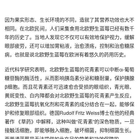
因为果实形态、生长环境的不同，造就了其营养功效也大不
相同。在北欧民间，人们采集食用北欧野生蓝莓已经有数千
年的历史了。当地人发现它不仅可以有效地保护视力，缓解
眼部疲劳，还可以增加胃粘液，治愈溃疡，控制和治愈糖尿
病，也就是说北欧野生蓝莓在欧洲有着悠久的药用历史。
近代科学研究表明，北欧野生蓝莓的花青素可以中断α-葡萄
糖苷酶的酶活性，从而影响胰岛素分泌和糖耐量，保护胰腺
β细胞。而且花青素还可迅速愈合受损的眼组织，青光眼、
黄斑变性、白内障都会对北欧野生蓝莓的花青素产生反应，
北欧野生蓝莓抗氧化剂和花青素的成分结合在一起，能够保
护和修复眼部组织。德国Rudolf Fritz Weiss博士在他的经典
著作 《草药》中解释，这种叫做“花青素”的深色物质，一旦
接触活细胞，即能够融入细胞，破坏细菌，抑制细菌生长。
而普通蓝莓是无法提供如此充足的营养和功效保障的。