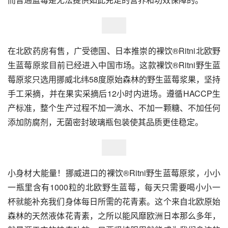
在北欧药房有售，广受德国、日本推崇的裸饮®Ritni北欧野
生蓝莓原浆目前已经进入中国市场。这款裸饮®Ritni野生蓝
莓原浆只选用挪威北纬58度原始森林的野生蓝莓浆果，坚持
手工采摘，并在果实采摘后12小时内进场。遵循HACCP生
产标准，整个生产过程不加一滴水、不加一颗糖、不加任何
添加防腐剂，无菌密封玻璃瓶包装使其品质更佳稳定。
小身材大能量！挪威进口的裸饮®Ritni野生蓝莓原浆，小小
一瓶里含有1000粒的北欧野生蓝莓，每天只需要喝小小一
杯就能补充我们身体每日所需的花青素。这个来自北欧原始
森林的天然液体花青素，之所以能风靡欧洲日本那么多年，