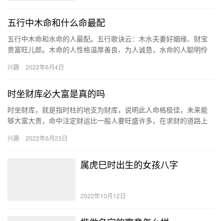
五行中木命和什么命最配
五行中木命和水命的人最配。五行歌诀云：木水夫妻好姻缘、财宝
贵富旺儿郎。木命的人性格温厚善良、为人诚恳，水命的人聪明伶
俐、很有远见，这样的两个人不仅性格上会形成互补，还能够彼此
兴趣
2022年6月4日
帮助扶…
时坐财库必大富是真的吗
时坐财库，就是指时柱的地支为财库，说明此人命格极佳，未来能
够大富大贵，命中注定财运比一般人要旺盛许多，在求财的道路上
会有更多的收获，所以有人说时坐财库的人必定大富。 时柱是什么
兴趣
2022年6月23日
意思…
属虎巳时出生的女孩八字
2022年10月12日