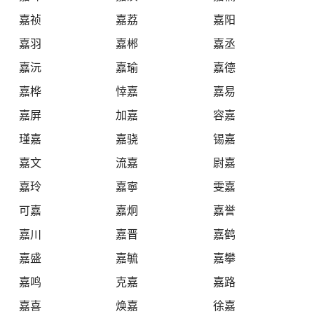
嘉祯
嘉荔
嘉阳
嘉羽
嘉郴
嘉丞
嘉沅
嘉瑜
嘉德
嘉桦
悻嘉
嘉易
嘉屏
加嘉
容嘉
瑾嘉
嘉骁
锡嘉
嘉文
流嘉
尉嘉
嘉玲
嘉寧
雯嘉
可嘉
嘉炯
嘉誉
嘉川
嘉晋
嘉鹤
嘉盛
嘉毓
嘉攀
嘉鸣
克嘉
嘉路
嘉喜
焕嘉
徐嘉