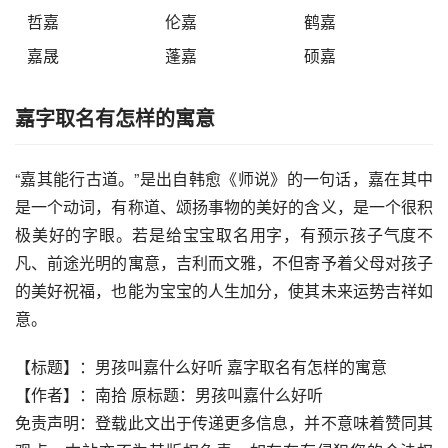
哲嘉
伦嘉
鹤嘉
嘉晟
蓬嘉
硕嘉
嘉字取名有怎样的寓意
“嘉其能行古道。”是出自韩愈《师说》的一句话，嘉在其中
是一个动词，有称道、颂扬事物的美好的含义，是一个很积
极美好的字眼。若是给宝宝取名用字，有预示孩子气度不
凡、前途光明的寓意，吉利而文雅，不但寄予着父母对孩子
的美好祝福，也能为宝宝的人生加分，使其未来运势吉祥如
意。
【标题】：男孩叫嘉什么好听 嘉字取名有怎样的寓意
【作者】：南拾 原标题：男孩叫嘉什么好听
免责声明：登载此文出于传递更多信息，并不意味着赞同其