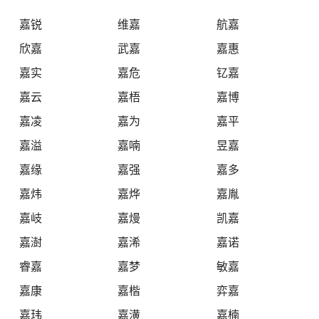
嘉锐
维嘉
航嘉
欣嘉
武嘉
嘉惠
嘉实
嘉危
钇嘉
嘉云
嘉梧
嘉博
嘉凌
嘉为
嘉平
嘉溢
嘉喃
昱嘉
嘉缘
嘉强
嘉多
嘉炜
嘉烨
嘉胤
嘉岐
嘉熳
凯嘉
嘉澍
嘉浠
嘉诺
睿嘉
嘉梦
敏嘉
嘉康
嘉楷
弈嘉
嘉玮
嘉潢
嘉楠