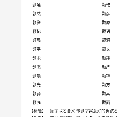
颢延
颢乾
颢然
颢彦
颢誉
颢原
颢杞
颢语
颢晟
颢源
颢平
颢文
颢永
颢翔
颢杰
颢严
颢晨
颢祥
颢光
颢方
颢驿
颢其
颢庭
颢雨
【标题】：颢字取名含义 带颢字寓意好的男孩