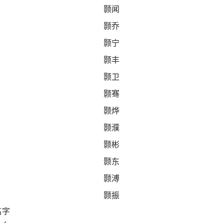
颢闻
颢乔
颢宁
颢丰
颢卫
颢骞
颢烨
颢濮
颢彬
颢东
颢溥
颢振
名字