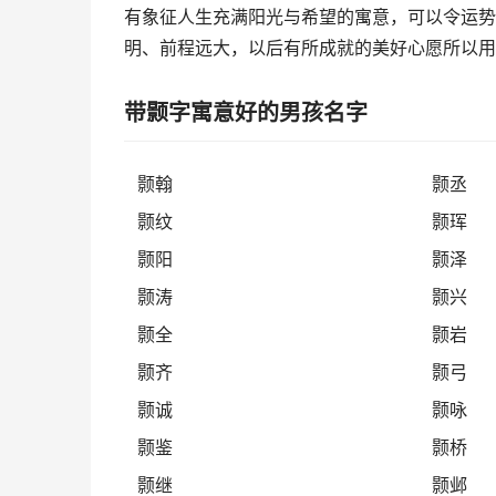
有象征人生充满阳光与希望的寓意，可以令运势
明、前程远大，以后有所成就的美好心愿所以用
带颢字寓意好的男孩名字
颢翰
颢丞
颢纹
颢珲
颢阳
颢泽
颢涛
颢兴
颢全
颢岩
颢齐
颢弓
颢诚
颢咏
颢鉴
颢桥
颢继
颢邺