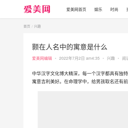
爱美网首页
娱乐
时尚
首页
兴趣
颢在人名中的寓意是什么
爱美网编辑
•
2022年7月2日 am4:35
•
兴趣
•
阅读
中华汉字文化博大精深，每一个汉字都具有独特
寓意吉利美好。在命理学中，给男孩取名还有前