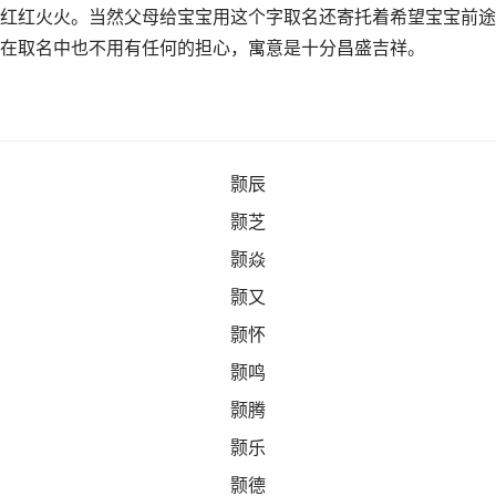
红红火火。当然父母给宝宝用这个字取名还寄托着希望宝宝前途
在取名中也不用有任何的担心，寓意是十分昌盛吉祥。
颢辰
颢芝
颢焱
颢又
颢怀
颢鸣
颢腾
颢乐
颢德