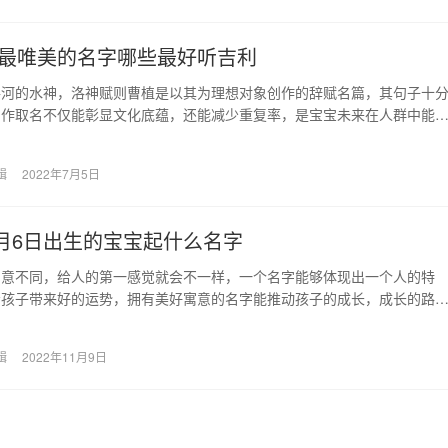
最唯美的名字哪些最好听吉利
洛河的水神，洛神赋则曹植是以其为理想对象创作的辞赋名篇，其句子十
用作取名不仅能彰显文化底蕴，还能减少重复率，是宝宝未来在人群中能
以名字拉近与他人之…
辑
2022年7月5日
年1月6日出生的宝宝起什么名字
寓意不同，给人的第一感觉就会不一样，一个名字能够体现出一个人的特
给孩子带来好的运势，拥有美好寓意的名字能推动孩子的成长，成长的路
美好寓意一起。下面是…
辑
2022年11月9日