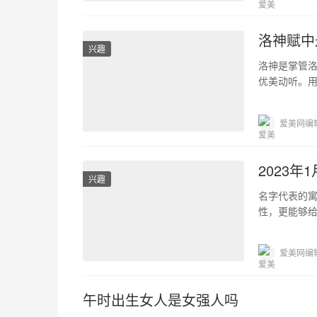
洛神赋中
兴趣
洛神是掌管
优美动听。
脱颖而出，
爱美网编
2023
兴趣
名字代表的
性，更能够
也会伴随着
爱美网编
午时出生女人是女强人吗