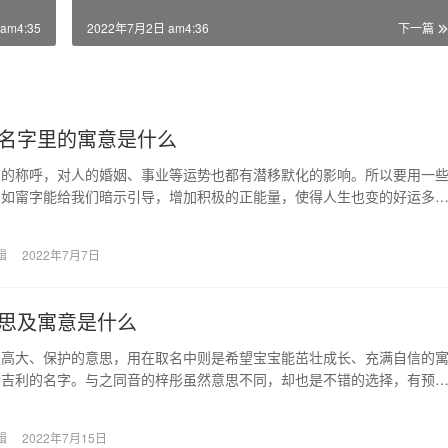
am4:35
2022年7月2日 am4:36
下一篇
名字里的寓意是什么
人的称呼，对人的婚姻、事业等运势也都有潜移默化的影响。所以要用一
，如甯字能给我们暗示引导，增加积极的正能量，使得人生也变的好运多
。 给孩子取名是家…
辑
2022年7月7日
思及寓意是什么
是高大、保护的意思，用在取名中则是希望宝宝能茁壮成长、充满自信的
听吉利的名字。与之同音的梓彤虽然意思不同，却也是不错的选择，有预
势旺盛、财运兴盛的…
辑
2022年7月15日