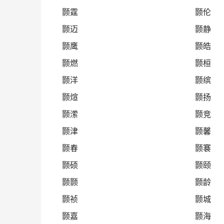
颢霆
颢伦
颢迈
颢静
颢鹰
颢皓
颢燃
颢桓
颢洋
颢缤
颢煊
颢扬
颢潆
颢竞
颢津
颢馨
颢春
颢褰
颢硕
颢颐
颢颢
颢龄
颢祯
颢城
颢嘉
颢海