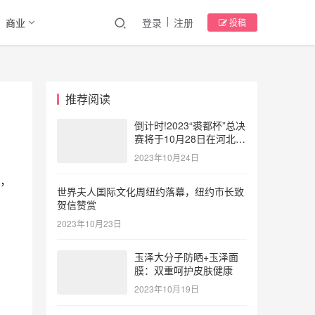
商业
登录
注册
投稿
推荐阅读
倒计时!2023“裘都杯”总决
赛将于10月28日在河北大
营点燃时尚风暴
2023年10月24日
，
世界夫人国际文化周纽约落幕，纽约市长致
贺信赞赏
2023年10月23日
玉泽大分子防晒+玉泽面
膜：双重呵护皮肤健康
2023年10月19日