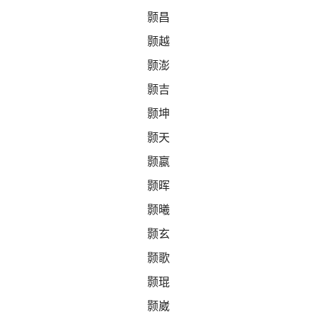
颢昌
颢越
颢澎
颢吉
颢坤
颢天
颢嬴
颢晖
颢曦
颢玄
颢歌
颢琨
颢崴