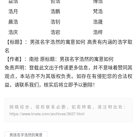
益浩
哲浩
博浩
浩月
浩鹏
梵浩
晨浩
浩钊
浩晟
浩庆
浩宕
浩梓
【标题】：男孩名字浩然的寓意如何 高贵有内涵的浩字取
名
【作者】：南拾 原标题：男孩名字浩然的寓意如何
免责声明：登载此文出于传递更多信息，并不意味着赞同其
观点，本站亦不为其版权负责。如存在有侵犯您的合法权
益，请联系我们，核实后将立即予以删除！
网络综合，侵权联系必删，如若转载，请注明出处：
https://www.imeie.com/archives/3637.html
男孩名字浩然的寓意