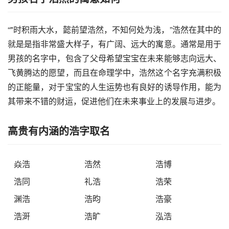
“"时积雨大水，懿前望浩然，不知何处为浅，”浩然在其中的
就是是指非常盛大样子，有广阔、远大的寓意。通常是用于
男孩的名字中，包含了父母希望宝宝在未来能够志向远大、
飞黄腾达的愿望，而且在命理学中，浩然这个名字充满积极
的正能量，对于宝宝的人生运势也有良好的诱导作用，能为
其带来不错的财运，促进他们在未来事业上的发展与进步。
高贵有内涵的浩字取名
焱浩
浩然
浩博
浩同
礼浩
浩荣
渊浩
浩昀
浩豪
浩涆
浩旷
泓浩