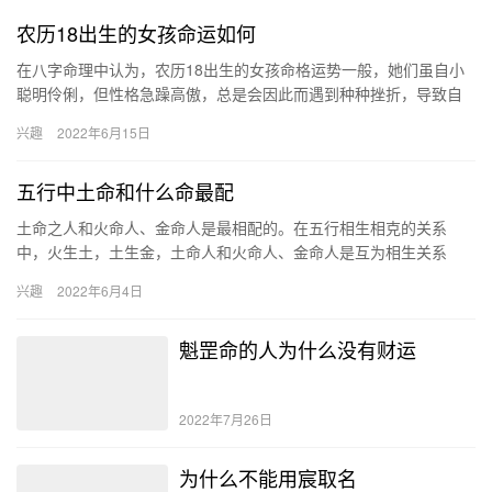
农历18出生的女孩命运如何
在八字命理中认为，农历18出生的女孩命格运势一般，她们虽自小
聪明伶俐，但性格急躁高傲，总是会因此而遇到种种挫折，导致自
己的人生始终充满了坎坷，没有办法获得更高的名利，不是富贵
兴趣
2022年6月15日
命。 …
五行中土命和什么命最配
土命之人和火命人、金命人是最相配的。在五行相生相克的关系
中，火生土，土生金，土命人和火命人、金命人是互为相生关系
的。因此，土命人和这两类人结成姻缘，能够催旺自身的运势，同
兴趣
2022年6月4日
时还能促进…
魁罡命的人为什么没有财运
2022年7月26日
为什么不能用宸取名