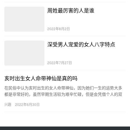
周姓最厉害的人是谁
2022年8月2日
深受男人宠爱的女人八字特点
2022年7月27日
亥时出生女人命带神仙是真的吗
在民俗中认为亥时出生的女人命带神仙，因为她们一生的运势大多
都是非常好的，虽然早期生活较为艰辛忙碌，但是会凭借个人的双
手拼搏出家业，最终成为一个富贵之人。 亥时出生的女人性格 亥时
兴趣
2022年6月30日
生…