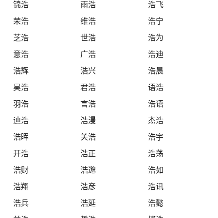
锦浩
雨浩
浩飞
荣浩
维浩
浩宁
芝浩
世浩
浩为
意浩
广浩
浩迪
浩辉
浩兴
浩晨
昊浩
君浩
语浩
羽浩
言浩
浩语
迪浩
浩漫
杰浩
浩晖
关浩
浩宇
开浩
浩正
浩荡
浩财
浩邈
浩如
浩翔
浩彦
浩讯
浩兵
浩延
浩懿