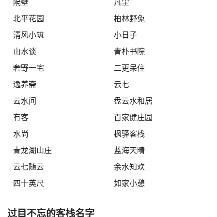
隔壁
凡尘
北平花园
柏林野兔
淸风小筑
小日子
山水谈
青朴书院
奢野一宅
二更呆住
逸养斋
云七
云水间
盘云水和居
有客
百家健庄园
水尚
枫驿客栈
青龙湖山庄
蓝海天晴
云七随云
余水知欢
四十英尺
如家小憩
过目不忘的客栈名字