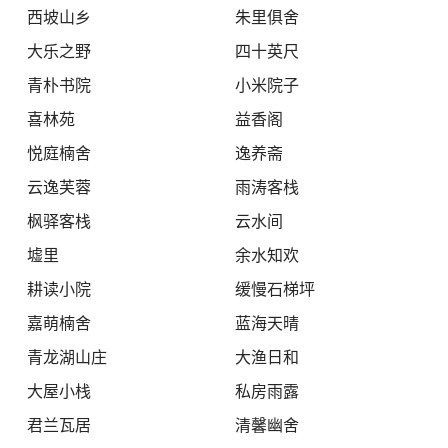
西坡山乡
朱里俱舍
大乐之野
四十英尺
青朴书院
小米院子
喜林苑
益香阁
悦庭楠舍
逸养斋
云逸芙蓉
雨涛客栈
枫驿客栈
云水间
墟里
余水知欢
耕读小院
缓慢石梯坪
嘉萌楠舍
蓝海天晴
青龙湖山庄
大渔日和
大屋小栈
私房雨露
君兰瓦居
清馨幽舍