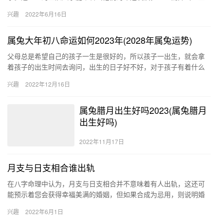
财运的吉凶变化。而在八字对照表中一个有五个财富等级，分别是
兴趣
2022年6月16日
巨富、大…
属兔大年初八命运如何2023年(2028年属兔运势)
父母总是希望自己的孩子一生是很好的，所以孩子一出生，就会拿
着孩子的出生时间去询问，出生的日子好不好，对于孩子有着什么
样的影响。马上到来的2023年，在这一年大年初八出生好不好，命
兴趣
2022年12月16日
运…
属兔腊月出生好吗2023(属兔腊月
出生好吗)
2022年11月17日
月支与日支相合谁出轨
在八字命理中认为，月支与日支相合并不意味着有人出轨，这还可
能预示着您会获得幸福美满的婚姻，但如果合成为忌用，则说明婚
姻不稳定，最终可能会有失败、分离的情况发生。 月支日支如何看
兴趣
2022年6月1日
婚姻…