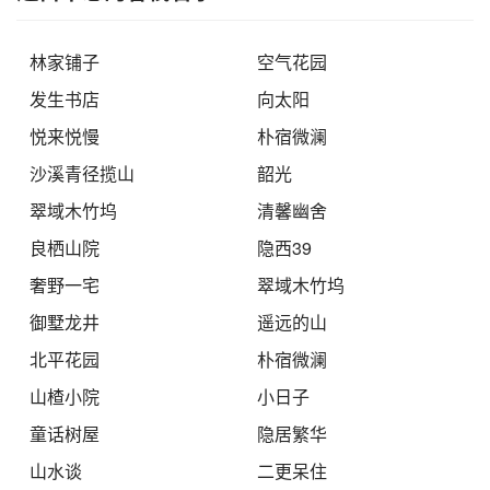
林家铺子
空气花园
发生书店
向太阳
悦来悦慢
朴宿微澜
沙溪青径揽山
韶光
翠域木竹坞
清馨幽舍
良栖山院
隐西39
奢野一宅
翠域木竹坞
御墅龙井
遥远的山
北平花园
朴宿微澜
山楂小院
小日子
童话树屋
隐居繁华
山水谈
二更呆住