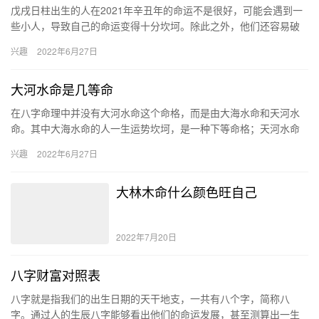
戊戌日柱出生的人在2021年辛丑年的命运不是很好，可能会遇到一
些小人，导致自己的命运变得十分坎坷。除此之外，他们还容易破
财，因此出现心理问题，从而影响到身心健康。 戊戌日柱的性格
兴趣
2022年6月27日
特…
大河水命是几等命
在八字命理中并没有大河水命这个命格，而是由大海水命和天河水
命。其中大海水命的人一生运势坎坷，是一种下等命格；天河水命
的人前半生颠沛流离，后半生能够时来运转，是一种中等命格。 大
兴趣
2022年6月27日
河水…
大林木命什么颜色旺自己
2022年7月20日
八字财富对照表
八字就是指我们的出生日期的天干地支，一共有八个字，简称八
字。通过人的生辰八字能够看出他们的命运发展，甚至测算出一生