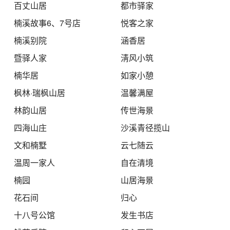
百丈山居
都市驿家
楠溪故事6、7号店
悦客之家
楠溪别院
涵香居
暨驿人家
淸风小筑
楠华居
如家小憩
枫林·瑞枫山居
温馨满屋
林韵山居
传世海景
四海山庄
沙溪青径揽山
文和楠墅
云七随云
温周一家人
自在清境
楠园
山居海景
花石间
归心
十八号公馆
发生书店