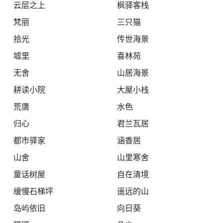
云层之上
枫驿客栈
梵丽
三只猫
拾光
传世海景
墟里
喜林苑
无舍
山居海景
耕读小院
大屋小栈
荒唐
水色
归心
君兰瓦居
都市驿家
涵香居
山舍
山里寒舍
童话树屋
自在清境
缓慢石梯坪
遥远的山
岛屿依旧
向日葵