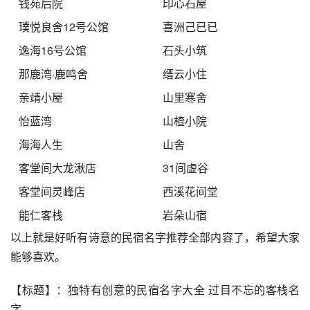
钱苑后院
印心石屋
璞悦良舍12号公馆
喜洲己已已
逸海16号公馆
石头小筑
那鹿湾·鹿鸣舍
缙云小住
亲靖小屋
山里寒舍
怡蓝湾
山楂小院
海海人生
山舍
客堂间大龙湫店
31间虚谷
客堂间灵峰店
西溪花间堂
能仁客栈
岩朵山宿
以上就是好听有诗意的民宿名字推荐全部内容了，希望大家
能够喜欢。
【标题】：独特有创意的民宿名字大全 过目不忘的客栈名
字