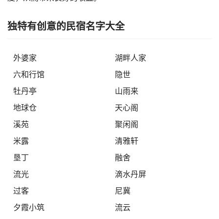
独特有创意的民宿名字大全
外婆家
湖畔人家
六和行馆
隐世
牡丹亭
山雨来
地球仓
天心阁
溪苑
聚闲阁
米露
清雅轩
垦丁
融舍
流光
滴水丹屏
过客
尼冀
夕霞小筑
流云