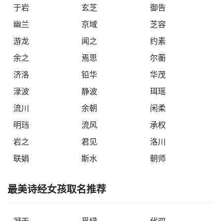
于岩
玄芝
御告
幽兰
京域
芝容
游龙
闻之
约素
余之
焉思
尔蘅
济洛
铅华
华茂
渌波
静波
珥瑶
流川
余朝
闲柔
明珰
流风
承权
岩之
君见
洛川
联娟
斯水
朝师
最美诗经女孩取名推荐
凝天
觅绿
代双