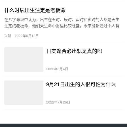
什么时辰出生注定是老板命
在八字命理中认为，出生在丑时、辰时、酉时和亥时的人都是天生
注定的老板命，他们天生命中财运比较旺盛，未来能够通过个人努
力成为出色的领导者，并且赚到了很多的钱财。 丑时出生（凌晨1
兴趣
2022年6月12日
时-…
日支逢合必出轨是真的吗
2022年6月4日
9月21日出生的人很可怕为什么
2022年7月26日