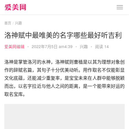
首页
兴趣
洛神赋中最唯美的名字哪些最好听吉利
爱美网编辑
•
2022年7月5日 am4:39
•
兴趣
•
阅读 14
洛神是掌管洛河的水神，洛神赋则曹植是以其为理想对象创
作的辞赋名篇，其句子十分优美动听。用作取名不仅能彰显
文化底蕴，还能减少重复率，是宝宝未来在人群中能够脱颖
而出，以名字拉近与他人之间的距离，是一个能带来好运的
取名宝库。