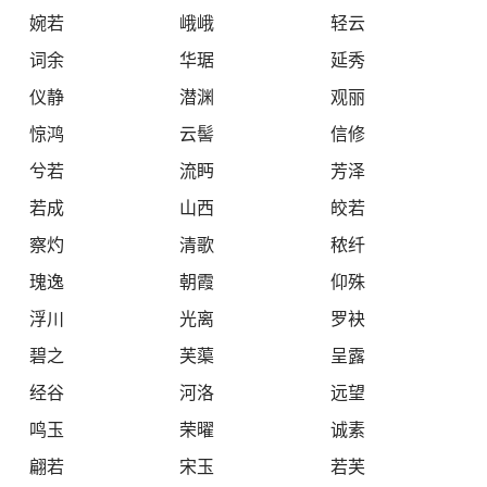
婉若
峨峨
轻云
词余
华琚
延秀
仪静
潜渊
观丽
惊鸿
云髻
信修
兮若
流眄
芳泽
若成
山西
皎若
察灼
清歌
秾纤
瑰逸
朝霞
仰殊
浮川
光离
罗袂
碧之
芙蕖
呈露
经谷
河洛
远望
鸣玉
荣曜
诚素
翩若
宋玉
若芙