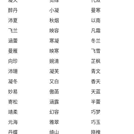
醉丹
小凝
曼寒
沛夏
秋烟
以南
飞兰
映容
凡霜
涵蕾
寒凝
冬兰
曼雁
映寒
飞雪
向珍
婉清
芷枫
沛珊
凝芙
青文
凝冬
又白
香天
妙易
傲菡
天蓝
寄松
涵露
半蕾
靖柔
幻容
巧梦
元海
雅翠
巧玉
丹蝶
绮山
晓槐