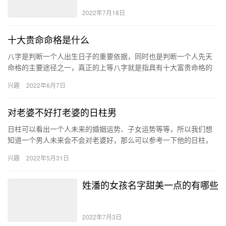
2022年7月18日
十大贵命命格是什么
八字是判断一个人出生日子的重要依据，同时也是判断一个人先天
命格的主要途径之一，真正的上等八字就是指具有十大富贵命格的
人，他们一生命途变化多端，但是最终都会收获颇丰，大富大贵。
兴趣
2022年6月7日
十大…
对老婆不好打老婆的日柱男
日柱可以看出一个人未来的婚姻运势、子女运势等等，所以我们想
知道一个男人未来会不会对老婆好，那么可以参考一下他的日柱，
对老婆不好打老婆的日柱男如下：日坐偏财、日坐比劫、日坐食伤
兴趣
2022年5月31日
等。 …
姓潘的女孩名字甜美一点的有哪些
2022年7月3日