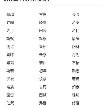
阙越
言东
长吟
旷图
陵景
若安
之月
田容
若何
斯赋
飘飖
情绰
明诗
春松
阳林
善睐
未察
丹朗
繁霜
藩伊
不悟
斯若
初年
颜志
罗衣
永慕
若流
皓质
言奇
如素
回雪
西倾
皓明
璀粲
弗御
修度