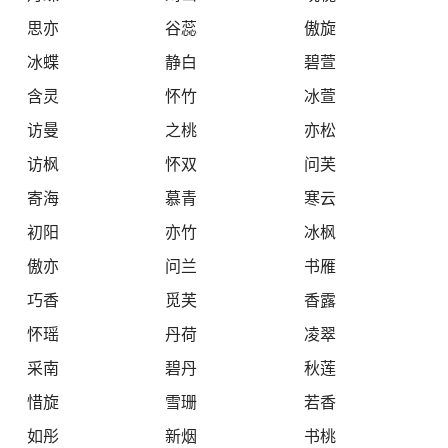
思亦
谷蕊
傲旋
冰蝶
静白
碧萱
含灵
怀竹
冰萱
访曼
之桃
亦松
访枫
怀双
问芙
寄海
慕青
寒云
初阳
亦竹
冰枫
傲亦
问兰
书雁
巧香
觅芙
香露
怀瑶
丹荷
凌翠
采南
碧丹
秋莲
惜旋
雪珊
若香
如彤
新烟
书桃