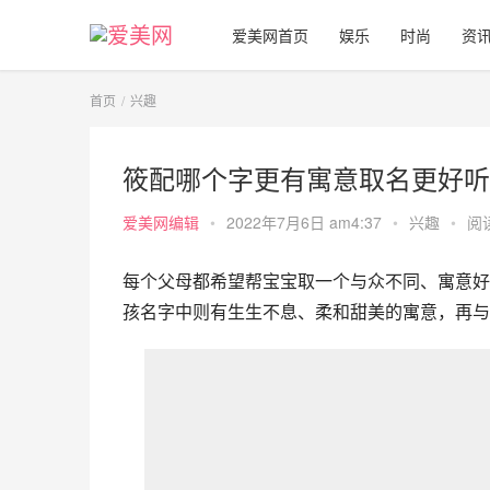
爱美网首页
娱乐
时尚
资
首页
兴趣
筱配哪个字更有寓意取名更好听
爱美网编辑
•
2022年7月6日 am4:37
•
兴趣
•
阅读
每个父母都希望帮宝宝取一个与众不同、寓意好
孩名字中则有生生不息、柔和甜美的寓意，再与