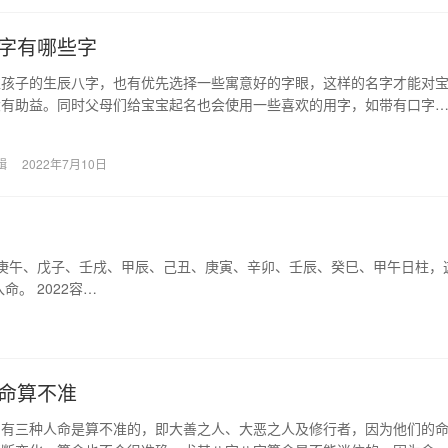
字有哪些字
虑孩子的生辰八字，也有优先选择一些寓意好的字眼，这样的名字才能对
大有助益。同时父母们给宝宝起名也会使用一些喜欢的用字，如带有口字
、善等就很吉利好听…
辑
2022年7月10日
是庚午、戊子、壬戌、甲辰、己丑、庚寅、辛卯、壬辰、癸巳、甲午日柱，
。 2022容…
命算不准
，有三种人命是算不准的，即大善之人、大恶之人及修行者，因为他们的