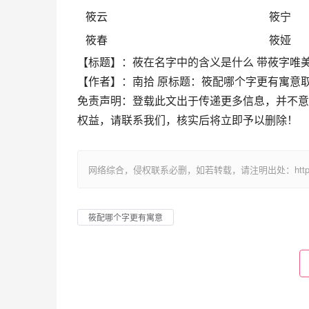
筱云
筱宁
筱春
筱娅
【标题】：莜在名字中的含义是什么 带莜字唯
【作者】：南拾 原标题：筱配哪个字更有寓意
免责声明：登载此文出于传递更多信息，并不意
权益，请联系我们，核实后将立即予以删除！
网络综合，侵权联系必删，如若转载，请注明出处：https://www.im
筱配哪个字更有寓意