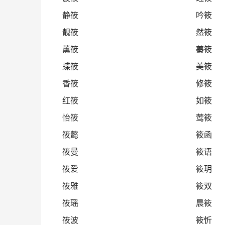
静筱
吟筱
靓筱
然筱
薰筱
蓁筱
蝶筱
美筱
香筱
修筱
红筱
如筱
怡筱
莺筱
筱懿
筱函
筱曼
筱语
筱爱
筱玥
筱雅
筱双
筱瑶
晨筱
筱波
筱忻