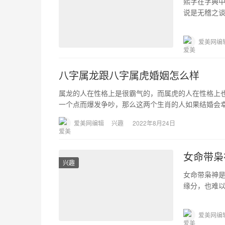
熙字在字典
说是无稽之
配生僻字及
爱美网编
八字属龙跟八字属虎婚姻怎么样
属龙的人在性格上是很霸气的，而属虎的人在性格上
一个点而爆发争吵，那么这两个生肖的人如果结婚会幸
爱美网编辑
兴趣
2022年8月24日
女命带枭
兴趣
女命带枭神
缘分，也难
需要改变性格
爱美网编