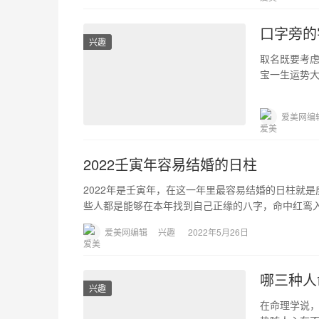
口字旁的
兴趣
取名既要考
宝一生运势
的吉利字哲
爱美网编
2022壬寅年容易结婚的日柱
2022年是壬寅年，在这一年里最容易结婚的日柱就
些人都是能够在本年找到自己正缘的八字，命中红鸾入命
爱美网编辑
兴趣
2022年5月26日
哪三种人
兴趣
在命理学说