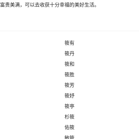
富贵美满，可以去收获十分幸福的美好生活。
筱有
筱丹
筱和
筱胜
筱芳
筱妤
筱亭
杉筱
佑筱
敏筱