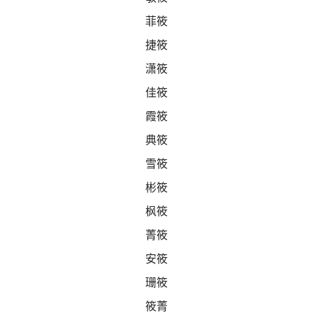
菲筱
捷筱
潇筱
佳筱
霞筱
典筱
雪筱
彬筱
枫筱
菁筱
安筱
珊筱
筱菁