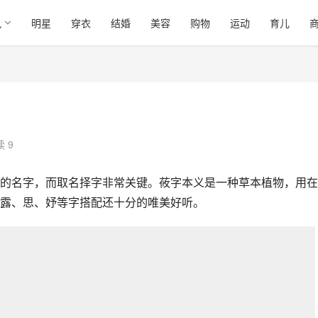
讯
明星
穿衣
结婚
美容
购物
运动
育儿
 9
的名字，而取名择字非常关键。莜字本义是一种草本植物，用在
露、思、妤等字搭配还十分的唯美好听。