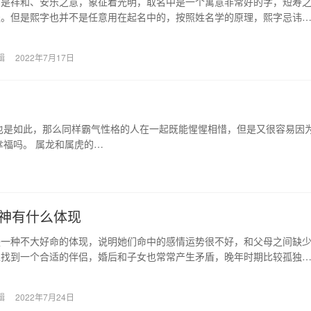
中是祥和、安乐之意，象征着光明，取名中是一个寓意非常好的字，短寿
谈。但是熙字也并不是任意用在起名中的，按照姓名学的原理，熙字忌讳
不良谐音，否则会起…
辑
2022年7月17日
也是如此，那么同样霸气性格的人在一起既能惺惺相惜，但是又很容易因
福吗。 属龙和属虎的…
神有什么体现
是一种不大好命的体现，说明她们命中的感情运势很不好，和父母之间缺
以找到一个合适的伴侣，婚后和子女也常常产生矛盾，晚年时期比较孤独
缺点。 枭神是什…
辑
2022年7月24日