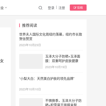
商业
登录
注册
投稿
推荐阅读
世界夫人国际文化周纽约落幕，纽约市长致
贺信赞赏
2023年10月23日
玉泽大分子防晒+玉泽面
女
膜：双重呵护皮肤健康
2023年10月19日
“小梨大白：天然美白护肤的领先品牌”
2023年10月10日
不惧换季，玉泽大分子防
晒+积雪草干面膜来帮