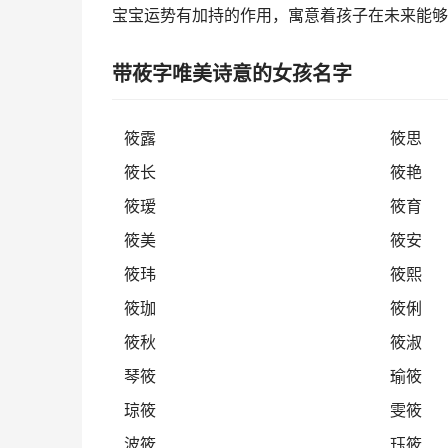
宝宝运势有加持的作用，寓意着孩子在未来能够
带莜字唯美诗意的女孩名字
筱露
筱思
筱长
筱艳
筱瑷
筱育
筱美
筱安
筱玮
筱熙
筱珈
筱俐
筱秋
筱淑
琴筱
瑜筱
琼筱
雯筱
波筱
珏筱