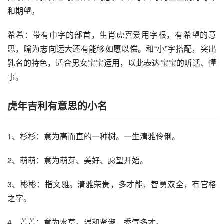
和期望。
希希：带有巾字的部首，生肖虎喜爱用字根，有希望的意
思，喻为志向远大还有能够如愿以偿。和“小”字搭配，突出
乳名的特色，适合男女宝宝运用，以此表达宝宝的听话、懂
事。
虎年吉利有意思的小名
1、杉杉：意为高而直的一种树。一生清雅伶俐。
2、萌萌：意为萌芽、美好、愿望开始。
3、彬彬：指文雅。清雅荣贵，多才能，智勇双全，有官格
之字。
4、菁菁：意为水草。温和贤淑，秀气多才。