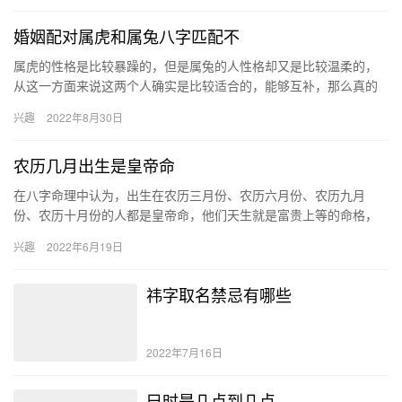
婚姻配对属虎和属兔八字匹配不
属虎的性格是比较暴躁的，但是属兔的人性格却又是比较温柔的，
从这一方面来说这两个人确实是比较适合的，能够互补，那么真的
两个人在一起就能够走到最后吗，我们去看看生肖配对的知识。 生
兴趣
2022年8月30日
肖兔…
农历几月出生是皇帝命
在八字命理中认为，出生在农历三月份、农历六月份、农历九月
份、农历十月份的人都是皇帝命，他们天生就是富贵上等的命格，
未来在事业发展的道路上比一般人顺利，最终会功成名就。 三月份
兴趣
2022年6月19日
生在…
祎字取名禁忌有哪些
2022年7月16日
巳时是几点到几点