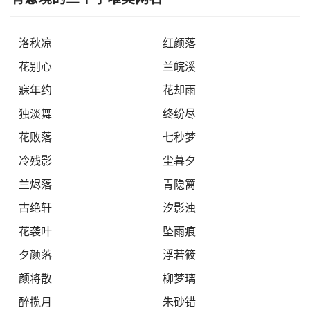
洛秋凉
红颜落
花别心
兰皖溪
寐年约
花却雨
独淡舞
终纷尽
花败落
七秒梦
冷残影
尘暮夕
兰烬落
青隐篱
古绝轩
汐影浊
花袭叶
坠雨痕
夕颜落
浮若筱
颜将散
柳梦璃
醉揽月
朱砂错