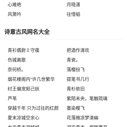
心难绝
月晓潇
风萧吟
往惜韬
诗意古风网名大全
青衫儰鉨ミ守葔
把酒作清欢
伤城离歌
青瓷。
奈何桥。
落樱纷飞
烟花楼阁内°许几世繁华
提笔书几行
纣王偏宠妲己妖
青杉依旧
芦苇
紫陌未央，笔触琉璃
穿越千年 只为过往的红颜
墨染樱飞
夏末凉城空余心
花落微凉梦清幽