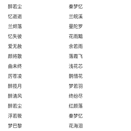
醉若尘
秦梦忆
忆逝逝
兰皖溪
兰烬落
曼陀罗
忆失彼
花雨黯
爱无赦
余若雨
颜将散
落霞飞
曲未终
浅花芯
厉苍凌
鹊惜花
醉揽月
梦若羽
醉清风
终纷尽
醉若尘
红颜落
浮若筱
秦梦忆
梦巴黎
花海泪