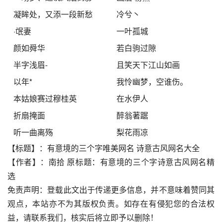
凝眸处，又添一段新愁
冷兮丶
·氓妻
一叶孤城
颜如舜华
若白驹过隙
半字浅眉-
且笑天下江山如画
以年*
我怜幽梦，空谁伤。
本姑娘赛过穆桂英
在水伊人
折扇掩面
醉翁著踞
听一曲离殇
梨花雨凉
【标题】：有意境的三个字唯美网名 诗意古风网名大全
【作者】：南拾 原标题：有意境的三个字诗意古风网名精
选
免责声明：登载此文出于传递更多信息，并不意味着赞同其
观点，本站亦不为其版权负责。如存在有侵犯您的合法权
益，请联系我们，核实后将立即予以删除！