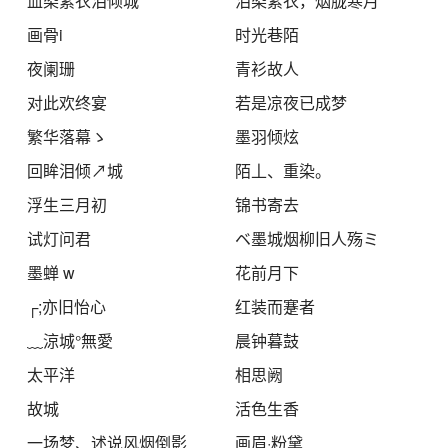
血染素衣泪倾城
泪染素衣，烟胧寒月
画骨i
时光巷陌
夜阑珊
青衫故人
对此欢终宴
若是凉夜已成梦
繁华落幕ゝ
墨羽倾炫
回眸泪倾↗城
陌丄、重染。
浮生三月初
锦书寄去
试灯问君
ベ墨城烟柳旧人殇ミ
墨蝉 w
花前月下
┌;亦旧怡心
红装而蹇者
﹏涼城°無愛
晨钟暮鼓
太平洋
相思阙
故城
活色生香
一场梦、述说风烟倒影
画眉·粉黛