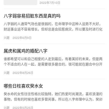
2022年7月10日
八字弱容易招脏东西是真的吗
八字弱的人通常气场也是很弱的，在命理学中这种人运势不大好，
财运事业运不容易增长，但却总是会招惹病灾，所以要及时进行化
解。一般八字弱的人适合佩戴以下几种东西：五行转运珠、水晶等
兴趣
2022年6月9日
等。 …
属虎和属鸡的婚配八字
谁都希望可以和自己相爱的人走到最后，有着美好的未来，但是两
个不适合的人在一起，是需要很多磨合的，很可能就在磨合中分开
了。现在通过生肖配对的知识，我们去了解一下属虎和属鸡的人八
兴趣
2022年8月26日
字是否…
哪些日柱喜欢癸水女
癸水命的女性往往性格比较独特，她们热爱时尚潮流，喜欢浪漫的
事物，但有的时候也喜欢多管闲事，所以在八字命理中认为，癸卯
日柱会喜欢癸水女，在未来比较适合作为婚配对象。 癸水是什么意
兴趣
2022年5月25日