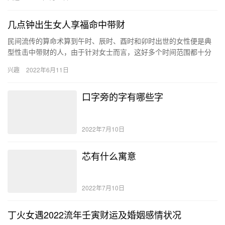
思 …
几点钟出生女人享福命中带财
民间流传的算命术算到午时、辰时、酉时和卯时出世的女性便是典
型性击中带财的人，由于针对女士而言，这好多个时间范围都十分
有益于他们的人生道路发展趋势，因此他们在未来生活中当然便会
兴趣
2022年6月11日
比别人…
口字旁的字有哪些字
2022年7月10日
芯有什么寓意
2022年7月10日
丁火女遇2022流年壬寅财运及婚姻感情状况