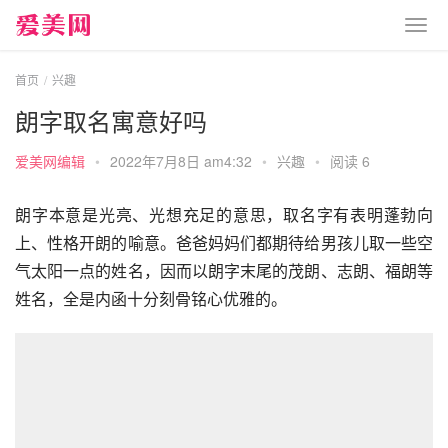
首页
兴趣
朗字取名寓意好吗
爱美网编辑
•
2022年7月8日 am4:32
•
兴趣
•
阅读 6
朗字本意是光亮、光想充足的意思，取名字有表明蓬勃向
上、性格开朗的喻意。爸爸妈妈们都期待给男孩儿取一些空
气太阳一点的姓名，因而以朗字末尾的茂朗、志朗、福朗等
姓名，全是内函十分刻骨铭心优雅的。