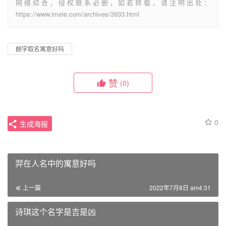
网络综合，侵权联系必删，如若转载，请注明出处：
https://www.imeie.com/archives/3933.html
朗字取名寓意好吗
赞
(0)
0
生成海报
羿在人名中的寓意好吗
上一篇
2022年7月8日 am4:31
诗琪这个名字是吉是凶