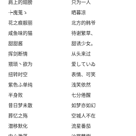
肩上的翅膀
只为一人
┾廆蒐ゝ
晒暮凉
花之痕靓丽
北方的韩爷
咸鱼味的猫
待谢繁草、
甜甜酱
甜诱少女。
挥剑断情
从头来过
猥琐丶欲为
爱していゐ
扭转时空
表情、可笑
紫色ふ单纯
浅笑依然
半身败
七分倦醒
昔日梦未散
如梦亦如幻
葬忆之殇
空城人不在
潜移默化
流星番茄