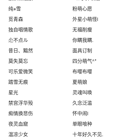
纯※雪
粉萌心愿
觅青森
外星小萌怪i
独自唱情歌
无福削瘦
尐不点ル
你瞒我瞒.
昔日、黯然
面具订制
莫失莫忘
四分萌气^*
可乐爱微笑
布嘤布嘤
踏雪无痕
夏萌娘
星光
灵魂叫唤
禁宫浮华殁
久念泛滥
痴情换悲伤
怀中闹i
夜灵血窟
单眼喰种
温凉少女
十年好久不见.