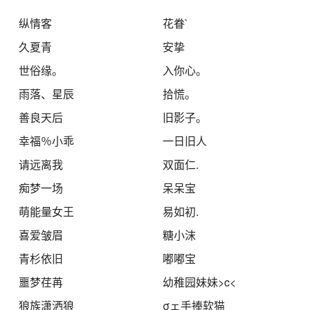
纵情客
花眷`
久夏青
安挚
世俗缘。
入你心。
雨落、星辰
拾慌。
善良天后
旧影子。
幸福％小乖
一日旧人
请远离我
双面仁.
痴梦一场
呆呆宝
萌能量女王
易如初.
喜爱皱眉
糖小沫
青杉依旧
嘟嘟宝
噩梦荏苒
幼稚园妹妹>c<
狼族潇洒狼
σェ手捧软猫