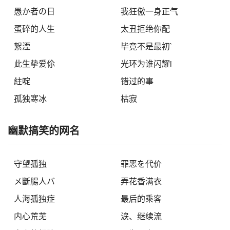
愚か者の日
我狂傲一身正气
蛋碎的人生
太丑拒绝你配
絮湮
毕竟不是最初`
此生挚爱伱
光环为谁闪耀i
紸啶
错过的事
孤独寒冰
枯寂
幽默搞笑的网名
守望孤独
罪恶を代价
メ斷腸人バ
弄花香满衣
人海孤独症
最后的乘客
内心荒芜
涙、继续流