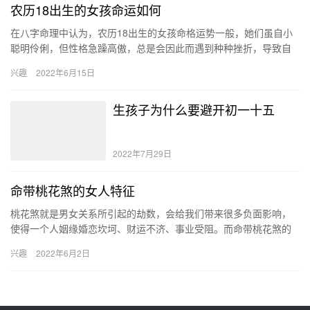
农历18出生的女孩命运如何
在八字命理中认为，农历18出生的女孩命格运势一般，她们虽自小
聪明伶俐，但性格急躁高傲，总是会因此而遇到种种挫折，导致自
己的人生始终充满了坎坷，没有办法获得更高的名利，不是富贵
兴趣
2022年6月15日
命。 …
生孩子为什么要避开初一十五
2022年7月29日
命带桃花煞的女人特征
桃花煞就是男女关系所引起的劫数，会给我们带来很多负面影响，
使得一个人姻缘婚恋坎坷、财运不济、事业受阻。而命带桃花煞的
女人特征为桃花星逢食神、伤官；身旺官弱；比劫重重。 什么样的
兴趣
2022年6月2日
女人…