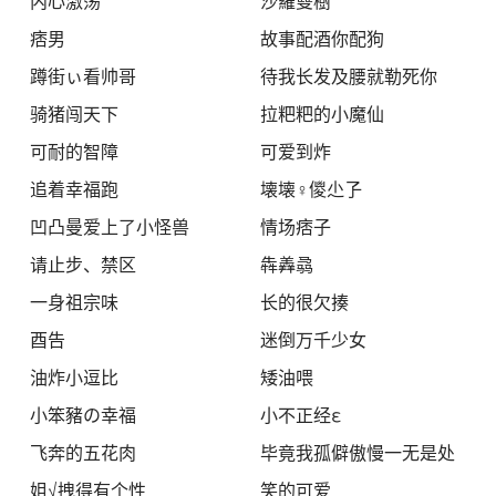
内心激荡
沙羅雙樹
痞男
故事配酒你配狗
蹲街ぃ看帅哥
待我长发及腰就勒死你
骑猪闯天下
拉粑粑的小魔仙
可耐的智障
可爱到炸
追着幸福跑
壊壊♀儍尐孒
凹凸曼爱上了小怪兽
情场痞子
请止步、禁区
犇羴骉
一身祖宗味
长的很欠揍
酉告
迷倒万千少女
油炸小逗比
矮油喂
小笨豬の幸福
小不正经ε
飞奔的五花肉
毕竟我孤僻傲慢一无是处
姐√拽得有个性
笑的可爱