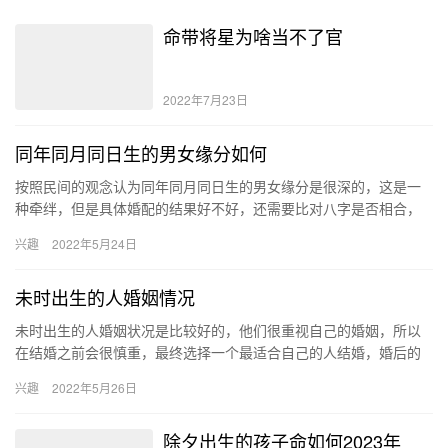
命带将星为啥当不了官
2022年7月23日
同年同月同日生的男女缘分如何
按照民间的观念认为同年同月同日生的男女缘分是很深的，这是一
种牵绊，但是具体婚配的结果好不好，还需要比对八字是否相合，
如果两个人的八字相合那就是上等婚姻。 缘分让两个人相爱并结
兴趣
2022年5月24日
婚，更…
未时出生的人婚姻情况
未时出生的人婚姻状况是比较好的，他们很重视自己的婚姻，所以
在结婚之前会很慎重，最终选择一个最适合自己的人结婚，婚后的
生活也是十分幸福稳定的，可以长长久久白头到老。 未时出生的人
兴趣
2022年5月26日
婚姻…
除夕出生的孩子命如何2023年