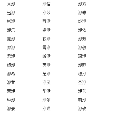
秀洢
洢信
洢方
迅洢
洢莎
洢雅
彬洢
蒄洢
烨洢
洢乐
娟洢
洢依
昆洢
荻洢
洢芳
羿洢
霄洢
洢敬
君洢
昕洢
琛洢
黎洢
芮洢
洢静
洢希
芝洢
穗洢
洢萱
洢灵
圣洢
蕾洢
华洢
洢艺
琳洢
洢尔
萌洢
洢景
洢谨
洢玫