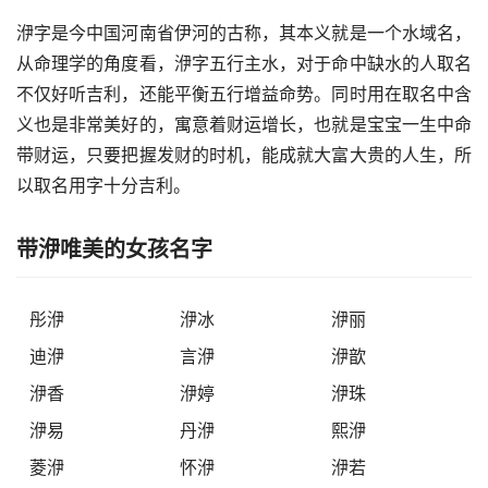
洢字是今中国河南省伊河的古称，其本义就是一个水域名，
从命理学的角度看，洢字五行主水，对于命中缺水的人取名
不仅好听吉利，还能平衡五行增益命势。同时用在取名中含
义也是非常美好的，寓意着财运增长，也就是宝宝一生中命
带财运，只要把握发财的时机，能成就大富大贵的人生，所
以取名用字十分吉利。
带洢唯美的女孩名字
彤洢
洢冰
洢丽
迪洢
言洢
洢歆
洢香
洢婷
洢珠
洢易
丹洢
熙洢
菱洢
怀洢
洢若