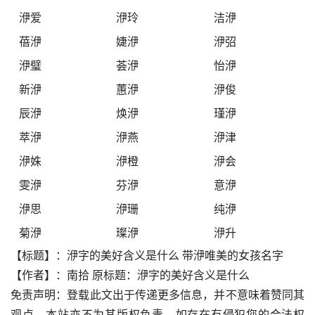
洢爱
洢玲
洁洢
蓓洢
婕洢
洢弨
洢璧
荟洢
怡洢
新洢
蕙洢
洢俊
辰洢
焕洢
瑾洢
萃洢
洢燕
洢津
洢姝
洢橙
洢会
雯洢
芬洢
意洢
洢思
洢珊
纯洢
菊洢
璨洢
洢升
【标题】：洢字的美好含义是什么 带洢唯美的女孩名字
【作者】：南拾 原标题：洢字的美好含义是什么
免责声明：登载此文出于传递更多信息，并不意味着赞同其
观点，本站亦不为其版权负责。如存在有侵犯您的合法权