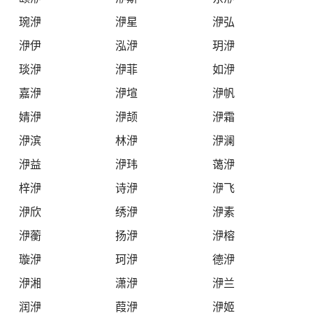
琬洢
洢星
洢弘
洢伊
泓洢
玥洢
琰洢
洢菲
如洢
嘉洢
洢塇
洢帆
婧洢
洢颉
洢霜
洢滨
林洢
洢澜
洢益
洢玮
蔼洢
梓洢
诗洢
洢飞
洢欣
绣洢
洢素
洢蘅
扬洢
洢榕
璇洢
珂洢
德洢
洢湘
潇洢
洢兰
润洢
葭洢
洢姬