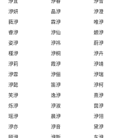
洢宜
洢春
洢雪
洢妍
晶洢
洢澄
蕤洢
霖洢
唯洢
睿洢
洢仙
嫄洢
姿洢
洢祎
蔚洢
槿洢
洢桐
洢卉
洢莉
霞洢
洢靖
洢霏
洢俪
洢瑞
洢懿
笛洢
洢柯
笑洢
逸洢
熹洢
烁洢
洢淑
茵洢
瑶洢
晨洢
洢翎
洢亦
洢音
黛洢
颐洢
洢斯
东洢