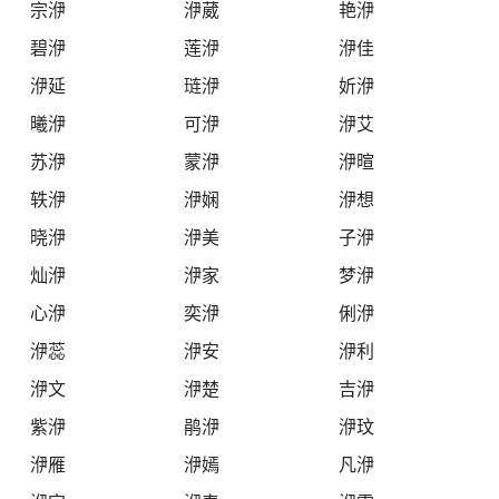
宗洢
洢葳
艳洢
碧洢
莲洢
洢佳
洢延
琏洢
妡洢
曦洢
可洢
洢艾
苏洢
蒙洢
洢暄
轶洢
洢娴
洢想
晓洢
洢美
子洢
灿洢
洢家
梦洢
心洢
奕洢
俐洢
洢蕊
洢安
洢利
洢文
洢楚
吉洢
紫洢
鹃洢
洢玟
洢雁
洢嫣
凡洢