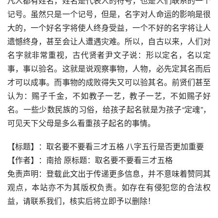
凡人都有姓名，姓名是代表人的符号，也是人们联系的一个
记号。虽然只是一个记号，但是，名字对人命运的影响是很
大的，一个好名字将使人终身受益，一个不好的名字将让人
遗憾终身，甚至会让人遭遇灾难。所以，自古以来，人们对
名字就非常重视，古代贤者尹文子说：形以定名，名以定
事，事以验名。这就是说观察事物，人物，必先定其名而后
才可以成事。而事物的成败得失又可以验其名。前贤们甚至
认为：赐子千金，不如教子一艺，教子一艺，不如赐子好
名。一些少数民族的习俗，给孩子起名就是为孩子“定魂”，
可见天下父母是多么看重孩子起名的事情。
【标题】：取名要不要看三才五格 八字五行是否更加重要
【作者】：南拾 原标题：取名要不要看三才五格
免责声明：登载此文出于传递更多信息，并不意味着赞同其
观点，本站亦不为其版权负责。如存在有侵犯您的合法权
益，请联系我们，核实后将立即予以删除！