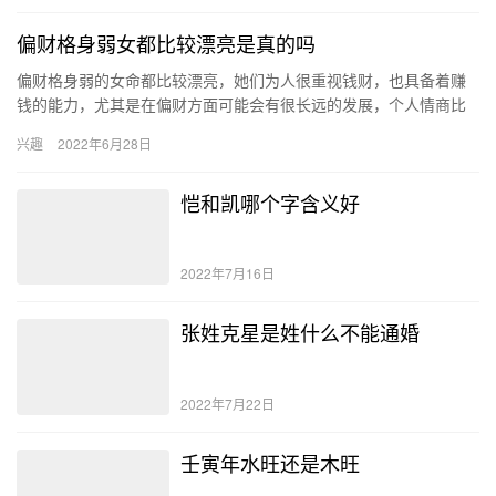
偏财格身弱女都比较漂亮是真的吗
偏财格身弱的女命都比较漂亮，她们为人很重视钱财，也具备着赚
钱的能力，尤其是在偏财方面可能会有很长远的发展，个人情商比
较高，总是能够结识到命中的贵人。 偏财格身弱的女命性格 偏财格
兴趣
2022年6月28日
女…
恺和凯哪个字含义好
2022年7月16日
张姓克星是姓什么不能通婚
2022年7月22日
壬寅年水旺还是木旺