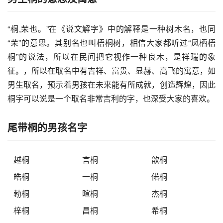
“桐,荣也。”在《说文解字》中的解释是一种树木名，也同
“荣”的意思。其别名也叫梧桐树，相信大家都听过“凤栖梧
桐”的说法，所以在民间把它视作一种良木，是祥瑞的象
征。，所以在取名中有吉祥、富贵、显赫、高飞的寓意，如
男生取名，预示着男孩在未来能有所成就，创造辉煌，因此
桐字可以说是一个取名非常吉利的字，也深受大家的喜欢。
尾带桐的男孩名字
越桐
言桐
歆桐
皓桐
一桐
偌桐
勃桐
暄桐
杰桐
梓桐
昌桐
希桐