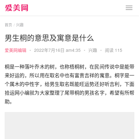
首页
兴趣
男生桐的意思及寓意是什么
爱美网编辑
•
2022年7月16日 am4:35
•
兴趣
•
阅读 115
桐是一种落叶乔木的树，也称梧桐树，在民间传说中是能带
来好运的，所以用在取名中也有富贵吉祥的寓意。桐字是一
个属木的中性字，给男生取名既能旺运势还好听吉利，下面
拾运网小编就为大家整理了尾带桐的男孩名字，希望有所帮
助。