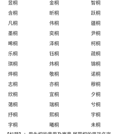
昱桐
金桐
智桐
含桐
昕桐
跃桐
凡桐
伟桐
疆桐
墨桐
奕桐
尹桐
晞桐
泽桐
柯桐
乐桐
钰桐
疏桐
琪桐
炜桐
锦桐
烨桐
敬桐
诺桐
志桐
亦桐
穆桐
欣桐
宜桐
夕桐
蔼桐
瑞桐
兮桐
抒桐
熙桐
宇桐
字桐
曦桐
未桐