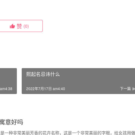
赞
(0)
熙起名忌讳什么
am4:38
2022年7月17日 am4:40
下一篇
寓意好吗
，是一种非常美丽芳香的花卉名称，这是一个非常美丽的字眼，给女孩用