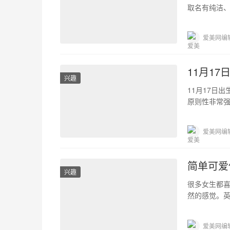
取名有纯洁
更能使其在
爱美网编
11月1
兴趣
11月17日
原则性非常强
17日出生的
爱美网编
简单可爱
兴趣
很多女生都
然的感觉。
文网名，对
爱美网编