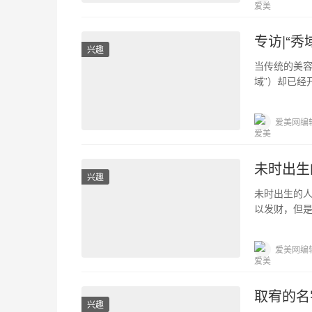
专访|“
兴趣
当传统的美容
域”）却已经
人工智能和
爱美网编
未时出生
兴趣
未时出生的
以发财，但
发生矛盾，
爱美网编
取宥的名
兴趣