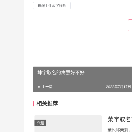
璟配上什么字好听
坤字取名的寓意好不好
上一篇
2022年7月17日 
相关推荐
茉字取名
兴趣
茉也称茉莉