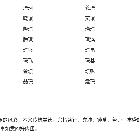
璟珂
羲璟
晓璟
奕璟
隆璟
璨璟
腾璟
璟滨
璟兴
璟昆
璟飞
璟基
金璟
璟帆
喆璟
霆璟
玉的风彩，本义传统美德，兴指盛行、充沛、钟爱、努力、丰盛
事如意的好内函。