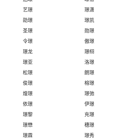
艺璟
璟潇
劭璟
璟凯
圣璟
勋璟
令璟
傲璟
璟龙
璟栩
璟亚
洛璟
松璟
朗璟
俊璟
榕璟
煌璟
璟弛
依璟
伊璟
璟黎
充璟
璟懋
穗璟
璟霖
璟秀