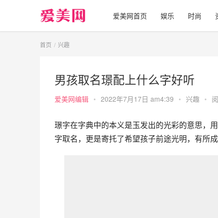
爱美网首页
娱乐
时尚
首页
兴趣
男孩取名璟配上什么字好听
爱美网编辑
•
2022年7月17日 am4:39
•
兴趣
•
阅
璟字在字典中的本义是玉发出的光彩的意思，用
字取名，更是寄托了希望孩子前途光明，有所成