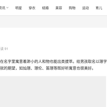
资讯
明星
穿衣
结婚
美容
购物
运动
育儿
读 91
在名字里寓意着渺小的人和物也能出类拔萃。给男孩取名以璟字
就的期望，如灿璟、璟伦、笛璟等既好听寓意也很美好。