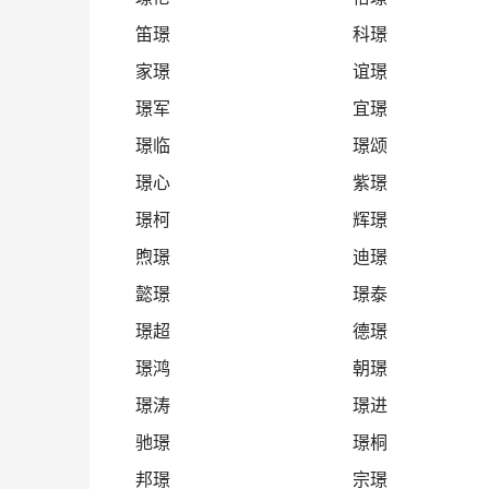
笛璟
科璟
家璟
谊璟
璟军
宜璟
璟临
璟颂
璟心
紫璟
璟柯
辉璟
煦璟
迪璟
懿璟
璟泰
璟超
德璟
璟鸿
朝璟
璟涛
璟进
驰璟
璟桐
邦璟
宗璟