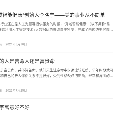
秀域智能健康”创始人李晓宁——美的事业从不简单
行业还在靠人工为顾客提供服务的时候，“秀域智能健康”（以下简称“秀
开始利用人工智能技术+大数据优势来改造美容院，完成了由传统美容院到
大数据的智能化…
辑
2021年3月16日
的人是苦命人还是富贵命
人是富贵命，并不算苦命。他们天生注定命中财运比较旺盛，早年时期就
是和自己的亲人伴侣关系不是很好，受到性格缺点的影响，经常和周围的
以至于婚姻不幸，需…
辑
2022年7月25日
字寓意好不好