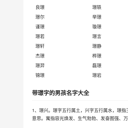
良璟
璟轶
璟尔
举璟
谨璟
璇璟
璟若
璟言
璟轩
璟静
杰璟
桦璟
璟羿
磊璟
锦璟
璟岩
带璟字的男孩名字大全
1、璟兴。璟字五行属土，兴字五行属水，璟指
意思。寓指容光焕发、生气勃勃、发奋图强、万