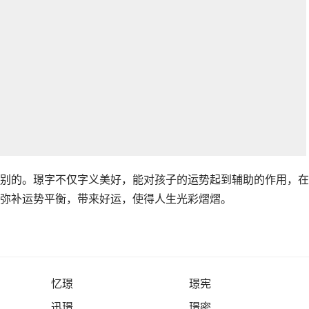
别的。璟字不仅字义美好，能对孩子的运势起到辅助的作用，在
弥补运势平衡，带来好运，使得人生光彩熠熠。
忆璟
璟宪
迅璟
璟密