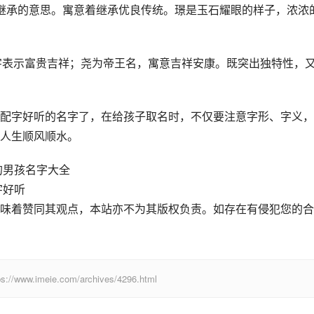
继承的意思。寓意着继承优良传统。璟是玉石耀眼的样子，浓浓
”字表示富贵吉祥；尧为帝王名，寓意吉祥安康。既突出独特性，
配字好听的名字了，在给孩子取名时，不仅要注意字形、字义，
人生顺风顺水。
的男孩名字大全
字好听
味着赞同其观点，本站亦不为其版权负责。如存在有侵犯您的合
eie.com/archives/4296.html