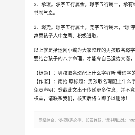
2、承璟。承字五行属金，璟字五行属土，承有
书卷气息。
3、璟尧。璟字五行属土，尧字五行属木，“璟
寓意孩子人中龙凤、积极进取。
以上就是拾运网小编为大家整理的男孩取名璟字
要结合孩子的八字命理，才能令自己运势大涨，
【标题】：男孩取名璟配上什么字好听 带璟字
【作者】：南拾 原标题：男孩取名璟配上什么
免责声明：登载此文出于传递更多信息，并不意
权益，请联系我们，核实后将立即予以删除！
网络综合，侵权联系必删，如若转载，请注明出处：https://www.im