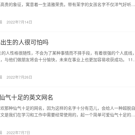
、高贵的象征，寓意着一生清雅荣贵。带有茉字的女孩名字不仅洋气好听
名字的影响下，出落…
辑
2022年7月14日
7日出生的人很可怕吗
出生的人性格很随性，不会为了某种事情而不择手段，有着很强的个人底线
，与他们做朋友将会十分愉快，未来在事业上也更加容易收获成功。 11
人的性格…
辑
2022年7月26日
仙气十足的英文网名
喜欢那种仙气十足的网名，因为这样的名字十分有范儿，会给人一种超脱
英文是我们在学习和工作中需要经常使用的，起一个简单可爱仙气十足的
于提升个人气质和形…
辑
2022年7月7日