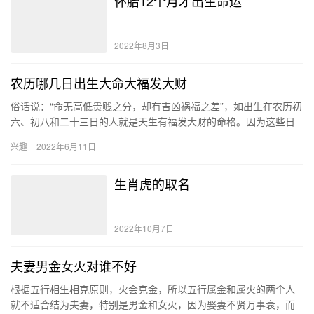
怀胎12个月才出生命运
2022年8月3日
农历哪几日出生大命大福发大财
俗话说：“命无高低贵贱之分，却有吉凶祸福之差”，如出生在农历初
六、初八和二十三日的人就是天生有福发大财的命格。因为这些日
子都是十分吉利的日子，所以这些日子出生的人也是天生的享福
兴趣
2022年6月11日
命，…
生肖虎的取名
2022年10月7日
夫妻男金女火对谁不好
根据五行相生相克原则，火会克金，所以五行属金和属火的两个人
就不适合结为夫妻，特别是男金和女火，因为娶妻不贤万事衰，而