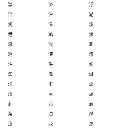
激
济
泘
涪
沪
湖
浅
浠
溪
港
澔
濠
灏
淏
澍
溯
涑
溸
沼
洪
泓
浤
浲
渱
澋
淇
添
滇
浯
温
润
沾
涵
溶
泊
漪
汝
涑
潭