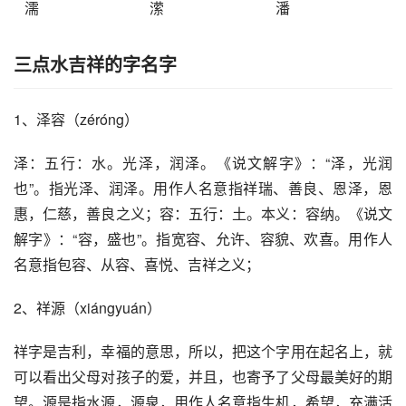
濡
潆
潘
三点水吉祥的字名字
1、泽容（zéróng）
泽：五行：水。光泽，润泽。《说文解字》：“泽，光润
也”。指光泽、润泽。用作人名意指祥瑞、善良、恩泽，恩
惠，仁慈，善良之义；容：五行：土。本义：容纳。《说文
解字》：“容，盛也”。指宽容、允许、容貌、欢喜。用作人
名意指包容、从容、喜悦、吉祥之义；
2、祥源（xiángyuán）
祥字是吉利，幸福的意思，所以，把这个字用在起名上，就
可以看出父母对孩子的爱，并且，也寄予了父母最美好的期
望。源是指水源，源泉，用作人名意指生机，希望，充满活