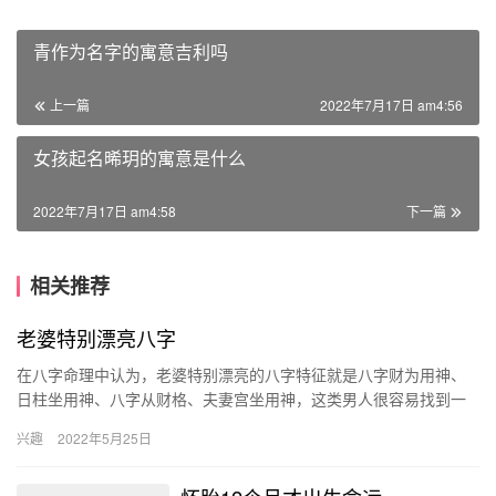
青作为名字的寓意吉利吗
上一篇
2022年7月17日 am4:56
女孩起名晞玥的寓意是什么
2022年7月17日 am4:58
下一篇
相关推荐
老婆特别漂亮八字
在八字命理中认为，老婆特别漂亮的八字特征就是八字财为用神、
日柱坐用神、八字从财格、夫妻宫坐用神，这类男人很容易找到一
个颜值高的美妻，而且妻子还能够兴旺他们的财运和事业运。 八字
兴趣
2022年5月25日
财为…