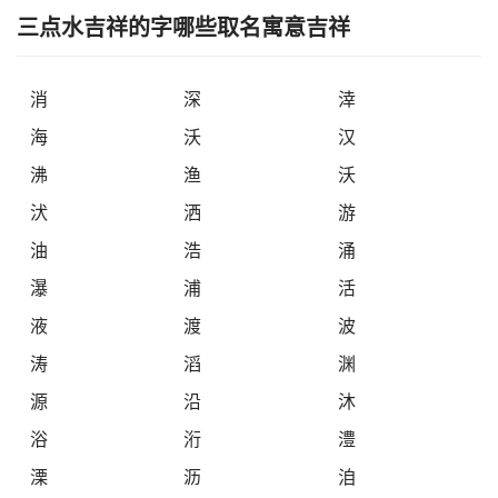
三点水吉祥的字哪些取名寓意吉祥
消
深
涬
海
沃
汉
沸
渔
沃
汱
洒
游
油
浩
涌
瀑
浦
活
液
渡
波
涛
滔
渊
源
沿
沐
浴
洐
澧
溧
沥
洎