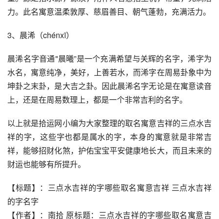
力。此名寓意温柔敦厚、慈眉善目、朝气蓬勃，充满活力。
3、晨浠（chénxī）
晨浠名字音通"晨曦”是一个充满希望与关辉的名字，浠字为
水名，寓意纯净，美好，上善若水，而浠字在周易卦象中为
坤卦之末卦，是大吉之卦。因此晨浠名字无论是在寓意读音
上，还是在周易数理上，都是一个非常吉利的名字。
以上就是拾运网小编为大家整理的取名寓意吉祥的三点水吉
祥的字，这些字也都是属水的字，本身的寓意就是非常吉
祥，能够招财化煞，护佑宝宝平安健康地长大，而且未来的
财运也能够有所提升。
【标题】：三点水吉祥的字哪些取名寓意吉祥 三点水吉祥
的字名字
【作者】：南拾 原标题：三点水吉祥的字哪些取名寓意吉