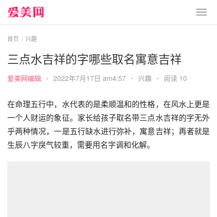
首页
兴趣
三点水吉祥的字哪些取名寓意吉祥
爱美网编辑
•
2022年7月17日 am4:57
•
兴趣
•
阅读 10
在命理五行中，水代表的是柔顺温和的性格，在风水上更是
一个人财运的象征。家长给孩子取名带三点水吉祥的字无外
乎两种情况，一是五行缺水进行弥补，寓意吉祥；再者就是
生辰八字戾气较重，需要用名字调和化解。