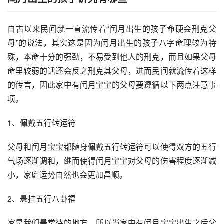
自古以来民间就一直流传着“闰月出生的孩子命硬会刑克父
母”的说法，其实这是因为闰月出生的孩子八字命理较为特
殊，本命十分的强劲，不易受到他人的刑克，而且如果父母
命里较弱的话还会反之刑克其父母，进而民间就流传着这样
的传言，因此家中有闰月宝宝的父母要遵循以下两点注意事
项。
1、佩戴五行转运符
父母和闰月宝宝都随身佩戴五行转运符可以使得双方的五行
气场逐渐调和，继而使得闰月宝宝对父母的伤害程度逐渐减
小，家庭运势自然也会更加昌顺。
2、悬挂五行八卦福
家是我们最常待的地方，所以当家中有闰月宝宝出生之后父