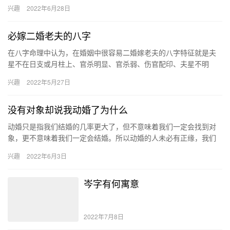
坚持不懈、保持平稳心态，那么最终也是会后的财富的。 大富大贵
兴趣
2022年6月28日
是命…
必嫁二婚老夫的八字
在八字命理中认为，在婚姻中很容易二婚嫁老夫的八字特征就是夫
星不在日支或月柱上、官杀明显、官杀弱、伤官配印、夫星不明
显、比劫重重，这都说明她们第一次婚姻不大顺利，二婚会很幸
兴趣
2022年5月27日
福。 夫星…
没有对象却说我动婚了为什么
动婚只是指我们结婚的几率更大了，但不意味着我们一定会找到对
象，更不意味着我们一定会结婚。所以动婚的人未必有正缘，我们
还是要谨慎挑选适合自己的伴侣，不要因为急于结婚就敷衍行事。
兴趣
2022年6月3日
动婚…
岑字有何寓意
2022年7月8日