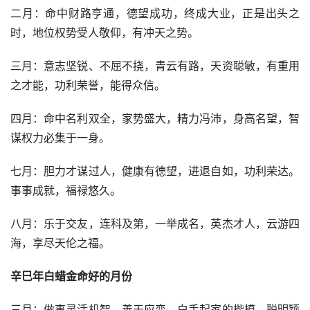
二月：命中财路亨通，德望成功，终成大业，正是出头之
时，地位权势受人敬仰，有冲天之势。
三月：意志坚锐、不屈不挠，青云有路，天资聪敏，有重用
之才能，功利荣誉，能得众信。
四月：命中名利双全，家势盛大，精力冯沛，身高名望，智
谋权力必集于一身。
七月：胆力才谋过人，健康有德望，进退自如，功利荣达。
事事成就，福禄悠久。
八月：乐于交友，连科及第，一举成名，英杰才人，云游四
海，享尽天伦之福。
辛巳年白蜡金命好的月份
三月：做事灵活机智，善于应变，白手起家的楷模，聪明颖