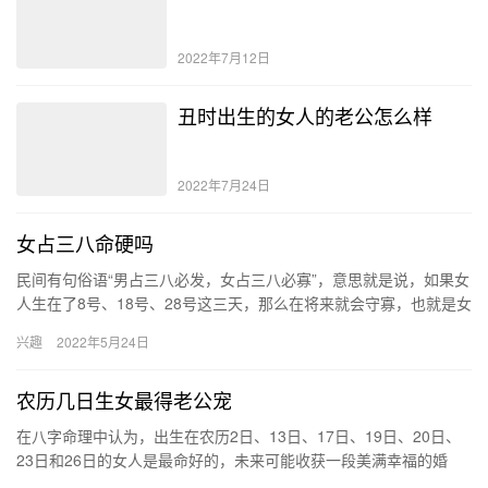
2022年7月12日
丑时出生的女人的老公怎么样
2022年7月24日
女占三八命硬吗
民间有句俗语“男占三八必发，女占三八必寡”，意思就是说，如果女
人生在了8号、18号、28号这三天，那么在将来就会守寡，也就是女
占三八命硬的意思，但这种说法是错误的，女占三八在命理学…
兴趣
2022年5月24日
农历几日生女最得老公宠
在八字命理中认为，出生在农历2日、13日、17日、19日、20日、
23日和26日的女人是最命好的，未来可能收获一段美满幸福的婚
姻，而且还会得到老公的宠爱，最终成为一个大富大贵的贵人…