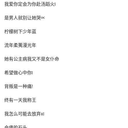
我爱你定会为你赴汤蹈火i
是男人就别让她哭∝
柠檬树下少年蓝
流年柔荑漫光年
她有公主病我又不是女仆命
希望做心中你i
背叛是一种痛!
终有一天我称王
我怎么可能去放弃xi
会痛的石头、