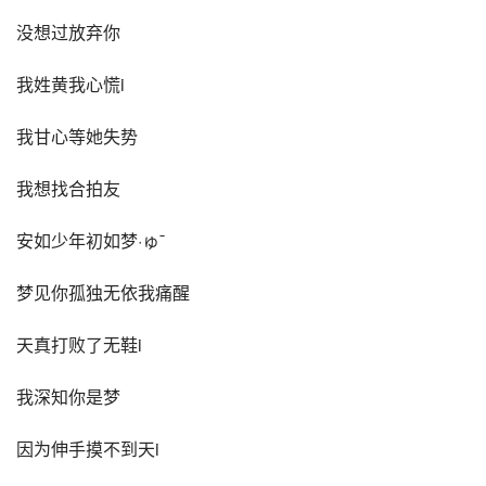
没想过放弃你
我姓黄我心慌i
我甘心等她失势
我想找合拍友
安如少年初如梦·ゅˉ
梦见你孤独无依我痛醒
天真打败了无鞋i
我深知你是梦
因为伸手摸不到天i