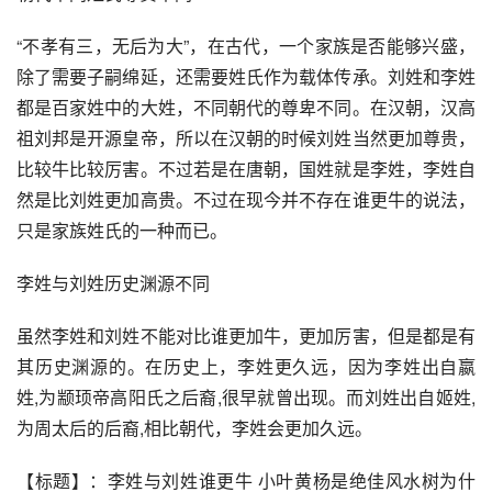
“不孝有三，无后为大”，在古代，一个家族是否能够兴盛，
除了需要子嗣绵延，还需要姓氏作为载体传承。刘姓和李姓
都是百家姓中的大姓，不同朝代的尊卑不同。在汉朝，汉高
祖刘邦是开源皇帝，所以在汉朝的时候刘姓当然更加尊贵，
比较牛比较厉害。不过若是在唐朝，国姓就是李姓，李姓自
然是比刘姓更加高贵。不过在现今并不存在谁更牛的说法，
只是家族姓氏的一种而已。
李姓与刘姓历史渊源不同
虽然李姓和刘姓不能对比谁更加牛，更加厉害，但是都是有
其历史渊源的。在历史上，李姓更久远，因为李姓出自嬴
姓,为颛顼帝高阳氏之后裔,很早就曾出现。而刘姓出自姬姓,
为周太后的后裔,相比朝代，李姓会更加久远。
【标题】：李姓与刘姓谁更牛 小叶黄杨是绝佳风水树为什