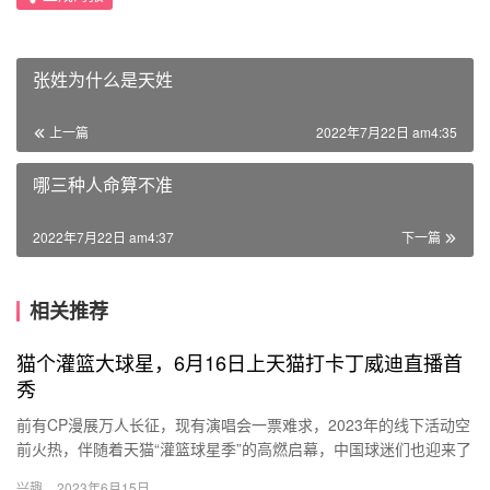
张姓为什么是天姓
上一篇
2022年7月22日 am4:35
哪三种人命算不准
2022年7月22日 am4:37
下一篇
相关推荐
猫个灌篮大球星，6月16日上天猫打卡丁威迪直播首
秀
前有CP漫展万人长征，现有演唱会一票难求，2023年的线下活动空
前火热，伴随着天猫“灌篮球星季”的高燃启幕，中国球迷们也迎来了
自己的追星高光时刻！天猫为广大粉丝解码了实时追星路线，…
兴趣
2023年6月15日