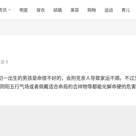
资讯
明星
穿衣
结婚
美容
购物
运动
育儿
读 8
年初一出生的男孩是命很不好的，会刑克亲人导致家运不顺。不过
阴阳五行气场或者佩戴适合命局的吉祥物等都能化解命硬的危害