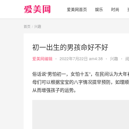
爱美网首页
娱乐
时尚
首页
兴趣
初一出生的男孩命好不好
爱美网编辑
•
2022年7月22日 am4:38
•
兴趣
•
阅
俗话说“男怕初一，女怕十五”，在民间认为大
母们可以根据宝宝的八字情况提早预防，如理顺
从而增强孩子的运势。