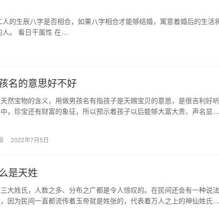
二人的生辰八字是否相合，如果八字相合才能够结婚，寓意着婚后的生活
人。 看日干属性 在…
孩名的意思好不好
、天然宝物的含义，用做男孩名有指孩子是天赐宝贝的意思，是很吉利好
学中，珍宝还有财富的象征，所以预示着孩子以后能够大富大贵、声名显
编还为大家整理了一些…
辑
2022年7月5日
么是天姓
第三大姓氏，人数之多、分布之广都是令人惊叹的。在民间还会有一种说
姓，因为民间一直都流传着玉帝就是姓张的，代表着万人之上的神仙姓氏
姓很好，但天下张姓…