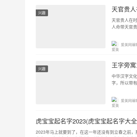
天官贵人
兴趣
天官贵人在
人命带天官
天官贵人是什
爱美网编
王字旁寓
兴趣
中华汉字文
字，所以带
和良好的印
爱美网编
虎宝宝起名字2023(虎宝宝起名字大全
2023年马上就要到了，在这一年还没有到立春之前，