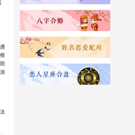
气
遇
根
阳
消
法