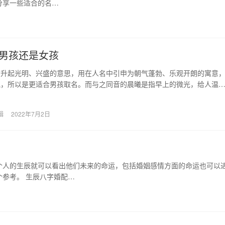
分享一些适合的名…
男孩还是女孩
阳升起光明、兴盛的意思，用在人名中引申为朝气蓬勃、乐观开朗的寓意
气，所以是更适合男孩取名。而与之同音的晨曦是指早上的微光，给人温
，从气质上看这个名…
辑
2022年7月2日
个人的生辰就可以看出他们未来的命运，包括婚姻感情方面的命运也可以
参考。 生辰八字婚配…