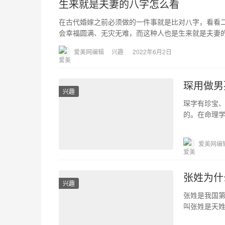
生来就是夫妻的八字怎么看
在古代婚嫁之前必须做的一件事就是比对八字，看看
会幸福圆满、无灾无难，而这种人也是生来就是夫妻的
爱美网编辑
兴趣
2022年6月2日
琛用做男
兴趣
琛字有珍宝
的。在命理
赫，下面小
爱美网编
张姓为什
兴趣
张姓是我国
叫张姓是天
不过虽说张