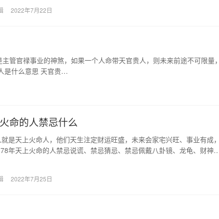
辑
2022年7月22日
是主管官禄事业的神煞，如果一个人命带天官贵人，则未来前途不可限量
人是什么意思 天官贵…
上火命的人禁忌什么
人就是天上火命人，他们天生注定财运旺盛，未来会家宅兴旺、事业有成
78年天上火命的人禁忌说谎、禁忌猜忌、禁忌佩戴八卦镜、龙龟、财神
鱼翅、卤肉、蛇肉…
辑
2022年7月25日