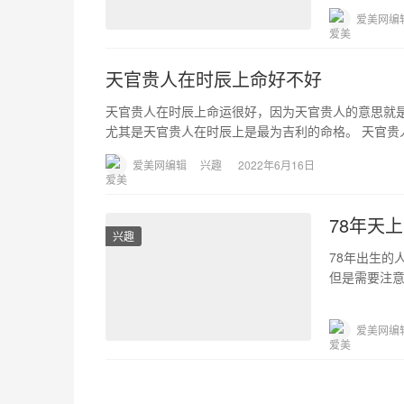
爱美网编
天官贵人在时辰上命好不好
天官贵人在时辰上命运很好，因为天官贵人的意思就
尤其是天官贵人在时辰上是最为吉利的命格。 天官贵
爱美网编辑
兴趣
2022年6月16日
78年天
兴趣
78年出生的
但是需要注意
等、禁忌吃
爱美网编