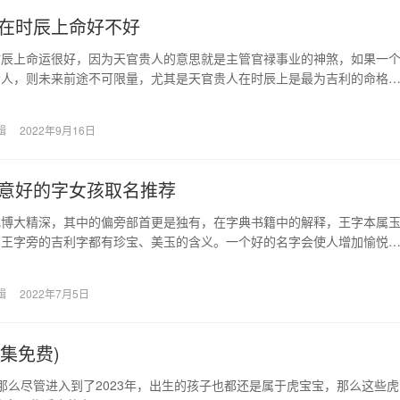
在时辰上命好不好
时辰上命运很好，因为天官贵人的意思就是主管官禄事业的神煞，如果一
贵人，则未来前途不可限量，尤其是天官贵人在时辰上是最为吉利的命格
么意思 天官贵…
辑
2022年9月16日
意好的字女孩取名推荐
化博大精深，其中的偏旁部首更是独有，在字典书籍中的解释，王字本属
有王字旁的吉利字都有珍宝、美玉的含义。一个好的名字会使人增加愉悦
象，用王字旁字给女…
辑
2022年7月5日
集免费)
那么尽管进入到了2023年，出生的孩子也都还是属于虎宝宝，那么这些虎