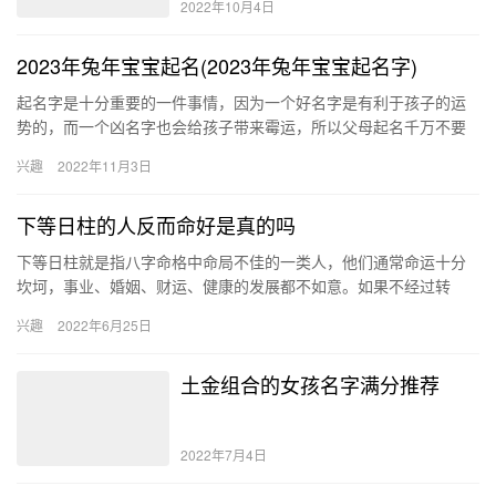
2022年10月4日
2023年兔年宝宝起名(2023年兔年宝宝起名字)
起名字是十分重要的一件事情，因为一个好名字是有利于孩子的运
势的，而一个凶名字也会给孩子带来霉运，所以父母起名千万不要
跟以前一样太过于随意，而是要认真的给孩子起一个好名。推荐一
兴趣
2022年11月3日
些适合…
下等日柱的人反而命好是真的吗
下等日柱就是指八字命格中命局不佳的一类人，他们通常命运十分
坎坷，事业、婚姻、财运、健康的发展都不如意。如果不经过转
运，那么并不是好命的代表，通常上等日柱才是命好的意思。 下等
兴趣
2022年6月25日
日柱有…
土金组合的女孩名字满分推荐
2022年7月4日