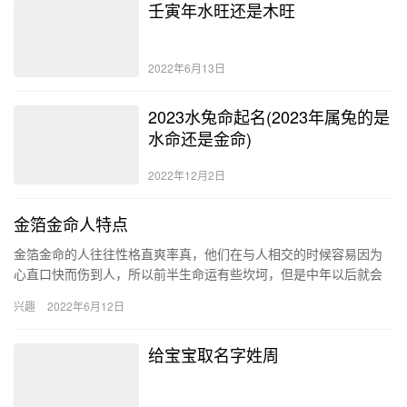
壬寅年水旺还是木旺
2022年6月13日
2023水兔命起名(2023年属兔的是
水命还是金命)
2022年12月2日
金箔金命人特点
金箔金命的人往往性格直爽率真，他们在与人相交的时候容易因为
心直口快而伤到人，所以前半生命运有些坎坷，但是中年以后就会
慢慢转运，并且收获了许多的财富，所以也是一种比较好的命格。
兴趣
2022年6月12日
金箔…
给宝宝取名字姓周