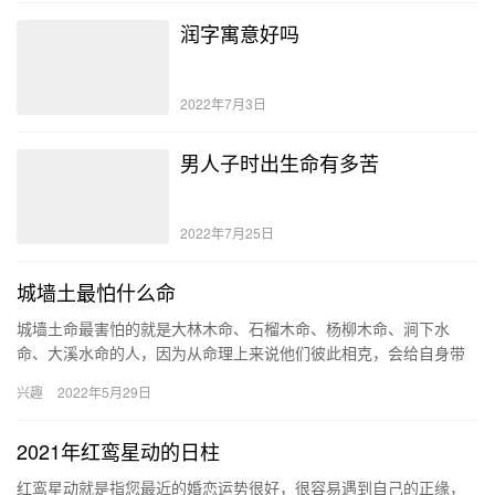
润字寓意好吗
2022年7月3日
男人子时出生命有多苦
2022年7月25日
城墙土最怕什么命
城墙土命最害怕的就是大林木命、石榴木命、杨柳木命、涧下水
命、大溪水命的人，因为从命理上来说他们彼此相克，会给自身带
来很不好的影响。而他们的上等婚配对象就是炉中火命的人。 城墙
兴趣
2022年5月29日
土命的…
2021年红鸾星动的日柱
红鸾星动就是指您最近的婚恋运势很好，很容易遇到自己的正缘，