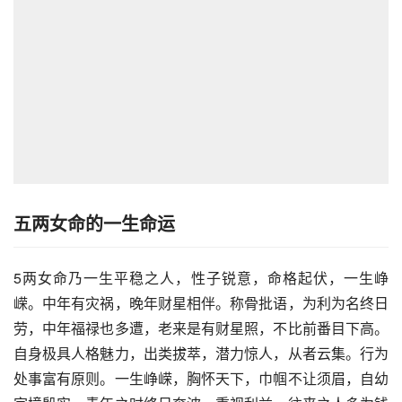
五两女命的一生命运
5两女命乃一生平稳之人，性子锐意，命格起伏，一生峥
嵘。中年有灾祸，晚年财星相伴。称骨批语，为利为名终日
劳，中年福禄也多遭，老来是有财星照，不比前番目下高。
自身极具人格魅力，出类拔萃，潜力惊人，从者云集。行为
处事富有原则。一生峥嵘，胸怀天下，巾帼不让须眉，自幼