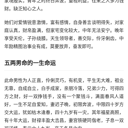
家境殷实，青年之时终日奔波，重视利益，往来之人多为钱
财。缺乏知心之人。
她们对爱情锐意激情，富有感情，自身善言谈明得失，对家
庭认真，财帛盈满，但家宅变化较大，中年无法安宁。晚年
享受天伦，子孙绕膝。天生领导者，善交际，伶牙俐齿，中
年励精图治事业有成，莫要放弃，奋发即可。
五两男命的一生命运
此命男性为人正直，伶俐灵巧，有机变，平生无大难，祖业
无靠，自成自立，白手成家，亲朋冷落，兄弟少力，可得四
方之财，好一双挣钱手，没有一个聚钱斗，满面春风人道
好，一生不足自爱知，妻迟子晚，初限奔波，中限四十岁方
交大运，犹如枯木逢春，四十九岁有一灾，其年福星高照，
有十年大运，财禄丰盈大吉昌，妻宫铁硬同偕老，子息一双