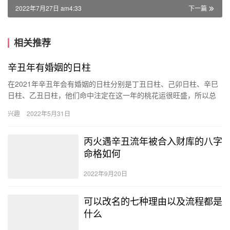
2022年7月27日 am4:33
下一篇
相关推荐
辛丑年有婚姻的日柱
在2021年辛丑年会有婚姻的日柱分别是丁丑日柱、己卯日柱、辛巳
日柱、乙丑日柱，他们命中注定在这一年的桃花运很旺盛，所以总
是能够吸引着异性的关注，最终遇到自己的正缘，和对方喜结连
兴趣
2022年5月31日
理。…
丙火遇辛丑流年被合入财库的八字
命格如何
2022年9月20日
可以改名的七种理由以及流程都是
什么