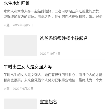
水生木谁旺谁
水命人和木命人在一起结婚很好，二者可以相互兴旺彼此的运势，
能够增加双方的财运。除此之外，他们的性格也很相投，婚后很少
会发生争吵，可以和谐共处。 水命女和木命男的婚姻相配吗 一般来
兴趣
2022年5月29日
说…
爸爸妈妈都姓杨小孩起名
2022年10月4日
午时出生女人是女强人吗
午时出生的女人是女强人，她们有很强的好胜心，而且个人的才能
智商也很高，未来会凭借个人努力获取事业地位，最终成为一个大
富大贵的女强人。除此之外，她们一生的感情运势也不错。 午时出
兴趣
2022年6月20日
生的…
宝宝起名