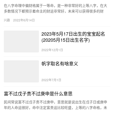
在八字命理中偏财格属于一等命，是一种非常好的上等八字，在大
多数情况下都预示着命主的财运非常好，未来可以获得很多的财
富，而且能够有祖业庇荫，一生都不会为了钱财的事情而忧愁。 偏
兴趣
2022年6月14日
财格是…
2023年5月17日出生的宝宝起名
(20205月15日出生名字)
2022年12月1日
帆字取名有啥意义
2022年7月1日
富不过戊子贵不过庚申是什么意思
民间常说富不过戊子贵不过庚申，意思就是说出生在戊子日或庚申
年的人命运很好，命中注定富贵运比较旺盛，上等的八字命格，未
来可以成为一类大富大贵的人，一生命运极佳。 戊子命的人的命运