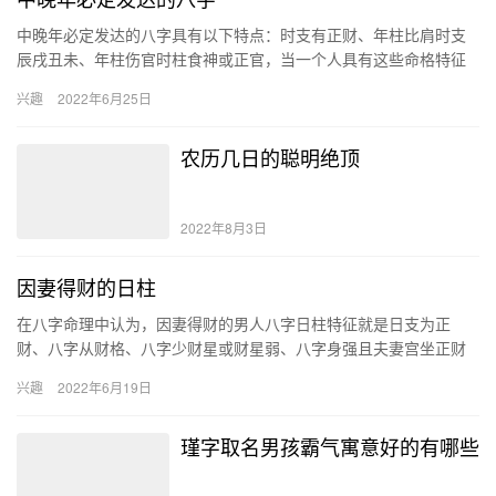
中晚年必定发达的八字具有以下特点：时支有正财、年柱比肩时支
辰戌丑未、年柱伤官时柱食神或正官，当一个人具有这些命格特征
的时候，就说明他们会越老越富贵。 时支有正财 如果命主时支有正
兴趣
2022年6月25日
财…
农历几日的聪明绝顶
2022年8月3日
因妻得财的日柱
在八字命理中认为，因妻得财的男人八字日柱特征就是日支为正
财、八字从财格、八字少财星或财星弱、八字身强且夫妻宫坐正财
星的人，他们都是在娶了老婆以后财运就会变好的人。 日支正财 身
兴趣
2022年6月19日
强喜…
瑾字取名男孩霸气寓意好的有哪些