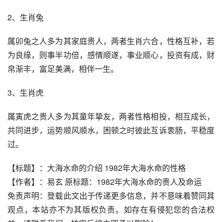
2、生肖兔
属卯兔之人多为其家庭贵人，两者生肖六合，性格互补，若
为良缘，则事半功倍，感情顺遂，事业顺心，投资有成，财
帛渐丰，富足美满，相伴一生。
3、生肖虎
属寅虎之贵人多为其童年挚友，两者性格相投，相互成长，
共同进步，运势顺风顺水，困顿之时彼此互诉衷肠，平稳度
过。
【标题】：大海水命的介绍 1982年大海水命的性格
【作者】：易玄 原标题：1982年大海水命的贵人及命运
免责声明：登载此文出于传递更多信息，并不意味着赞同其
观点，本站亦不为其版权负责。如存在有侵犯您的合法权