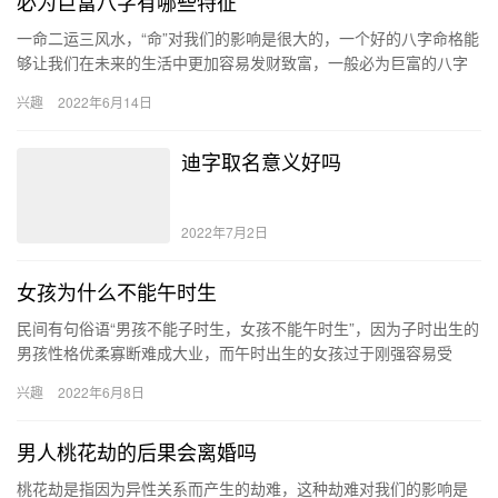
必为巨富八字有哪些特征
一命二运三风水，“命”对我们的影响是很大的，一个好的八字命格能
够让我们在未来的生活中更加容易发财致富，一般必为巨富的八字
具有以下几种特征：日坐财库、财气通门户、身弱从财官等等。
兴趣
2022年6月14日
八…
迪字取名意义好吗
2022年7月2日
女孩为什么不能午时生
民间有句俗语“男孩不能子时生，女孩不能午时生”，因为子时出生的
男孩性格优柔寡断难成大业，而午时出生的女孩过于刚强容易受
挫，也就是民间所说的命硬难出嫁。但这种说法是错误的，有时候
兴趣
2022年6月8日
女孩…
男人桃花劫的后果会离婚吗
桃花劫是指因为异性关系而产生的劫难，这种劫难对我们的影响是