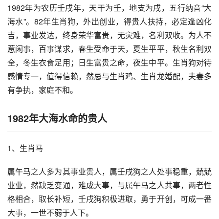
1982年为农历壬戌年，天干为壬，地支为戌，五行纳音“大
海水”。82年生肖狗，外出创业，得贵人扶持，必定逢凶化
吉，事业发达，终身荣华富贵，无灾难，名利双收。为人不
惹闲事，百事谋求，春生受命于天，夏生平平，秋生名利双
全，冬生衣食足用；日生富贵之命，夜生中平。生肖狗对待
感情专一，值得信赖，然忌与生肖鸡、生肖龙婚配，夫妻多
有争执，家庭不和。
1982年大海水命的贵人
1、生肖马
属午马之人多为其事业贵人，属壬戌狗之人处事稳重，兢兢
业业，然缺乏变通，难成大事，与属午马之人共事，两者性
格相合，取长补短，壬戌狗积极进取，勇于开创，可成一番
大事，一世不弱于人下。