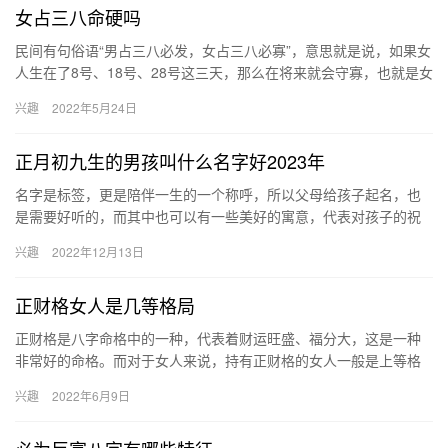
女占三八命硬吗
民间有句俗语“男占三八必发，女占三八必寡”，意思就是说，如果女
人生在了8号、18号、28号这三天，那么在将来就会守寡，也就是女
占三八命硬的意思，但这种说法是错误的，女占三八在命理学…
兴趣
2022年5月24日
正月初九生的男孩叫什么名字好2023年
名字是标签，更是陪伴一生的一个称呼，所以父母给孩子起名，也
是需要好听的，而其中也可以有一些美好的寓意，代表对孩子的祝
福，那么这样的名字才会在同类人中更出类拔萃，也能帮助孩子有
兴趣
2022年12月13日
一个更…
正财格女人是几等格局
正财格是八字命格中的一种，代表着财运旺盛、福分大，这是一种
非常好的命格。而对于女人来说，持有正财格的女人一般是上等格
局，身强则财多、家庭和睦、丈夫事业运兴旺。 按照八字命理学来
兴趣
2022年6月9日
说，…