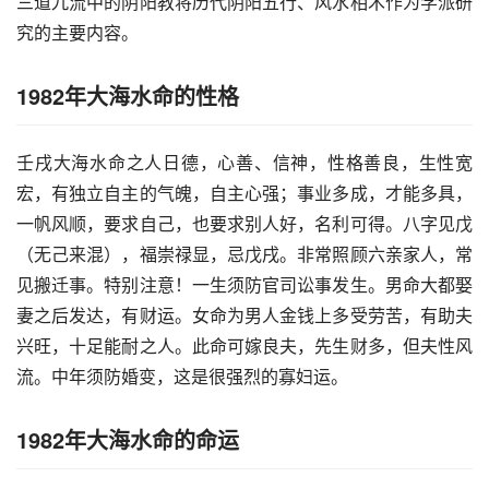
三道九流中的阴阳教将历代阴阳五行、风水相术作为学派研
究的主要内容。
1982年大海水命的性格
壬戌大海水命之人日德，心善、信神，性格善良，生性宽
宏，有独立自主的气魄，自主心强；事业多成，才能多具，
一帆风顺，要求自己，也要求别人好，名利可得。八字见戊
（无己来混），福崇禄显，忌戊戌。非常照顾六亲家人，常
见搬迁事。特别注意！一生须防官司讼事发生。男命大都娶
妻之后发达，有财运。女命为男人金钱上多受劳苦，有助夫
兴旺，十足能耐之人。此命可嫁良夫，先生财多，但夫性风
流。中年须防婚变，这是很强烈的寡妇运。
1982年大海水命的命运