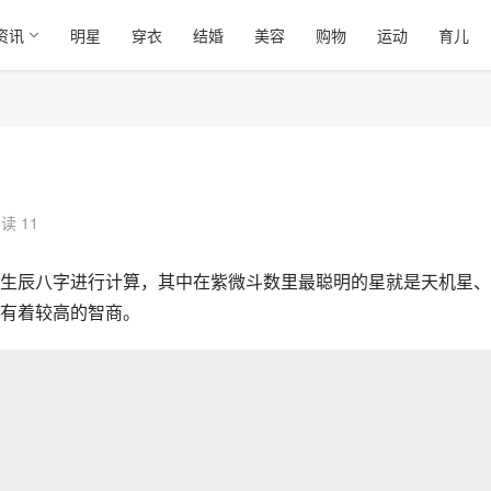
资讯
明星
穿衣
结婚
美容
购物
运动
育儿
读 11
生辰八字进行计算，其中在紫微斗数里最聪明的星就是天机星、
有着较高的智商。