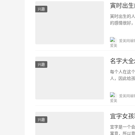
寅时出生
兴趣
寅时出生的
的感情很好
运气不佳，
爱美网编
名字大全
兴趣
每个人在这
人，因此给
有相对幸福
爱美网编
宜字女孩
兴趣
宜字是一个
寓意，所以