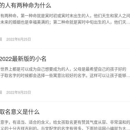
的人有两种命为什么
人有两种命，第一种命就是寅时初或寅时末出生的人，他们天生和家人之
，未来的婚姻也是幸福美满的；第二种命就是寅时中旬出生的人，他们天
各方面都还不是很顺…
辑
2022年6月25日
2022最新版的小名
个世界上都是可以成为自己想要成为的人，父母是最希望自己的孩子好的
孩子取名字的时候都会选择一些寓意比较好的名字。这样可以让孩子能够
的一生。使用有寓意的…
辑
2022年9月23日
取名意义是什么
会意字，有适当、适合的含义，给女孩取名更有赞其气度从容、非常温和
意义的十分吉祥吉利的。与宜配字的名字有很多，下面拾运网小编就为大