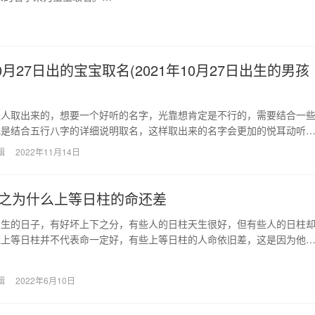
10月27日出的宝宝取名(2021年10月27日出生的男孩
是人取出来的，想要一个好听的名字，光靠想肯定是不行的，需要结合一
或是结合五行八字的详细说明取名，这样取出来的名字会更加的悦耳动听
出生的宝宝，父母们要…
辑
2022年11月14日
之为什么上等日柱的命还差
出生的日子，有好坏上下之分，有些人的日柱天生很好，但有些人的日柱
过上等日柱并不代表命一定好，有些上等日柱的人命依旧差，这是因为他
真导致的。 一命…
辑
2022年6月10日