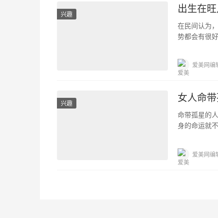
出生在旺
兴趣
在民间认为
势都会有很
人运势都是很
爱美网编
女人命带
兴趣
命带孤星的
身的命运就
运也很不错。
爱美网编