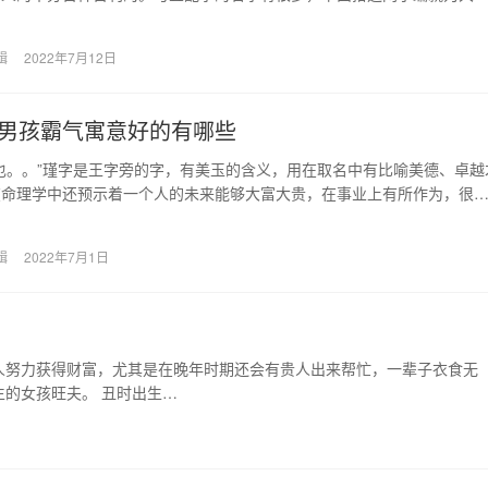
，希望能帮助到正在…
辑
2022年7月12日
男孩霸气寓意好的有哪些
也。。”瑾字是王字旁的字，有美玉的含义，用在取名中有比喻美德、卓越
在命理学中还预示着一个人的未来能够大富大贵，在事业上有所作为，很
名用字。 自…
辑
2022年7月1日
人努力获得财富，尤其是在晚年时期还会有贵人出来帮忙，一辈子衣食无
的女孩旺夫。 丑时出生…