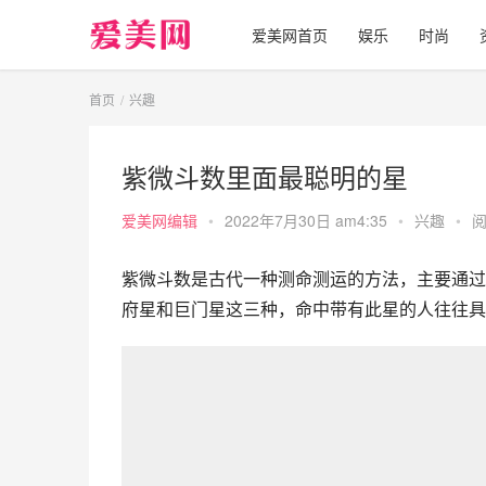
爱美网首页
娱乐
时尚
首页
兴趣
紫微斗数里面最聪明的星
爱美网编辑
•
2022年7月30日 am4:35
•
兴趣
•
阅
紫微斗数是古代一种测命测运的方法，主要通过
府星和巨门星这三种，命中带有此星的人往往具