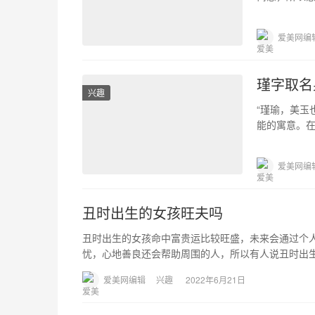
整理了一些
爱美网编
瑾字取名
兴趣
“瑾瑜，美玉
能的寓意。
雅有内涵的取
爱美网编
丑时出生的女孩旺夫吗
丑时出生的女孩命中富贵运比较旺盛，未来会通过个
忧，心地善良还会帮助周围的人，所以有人说丑时出生
爱美网编辑
兴趣
2022年6月21日