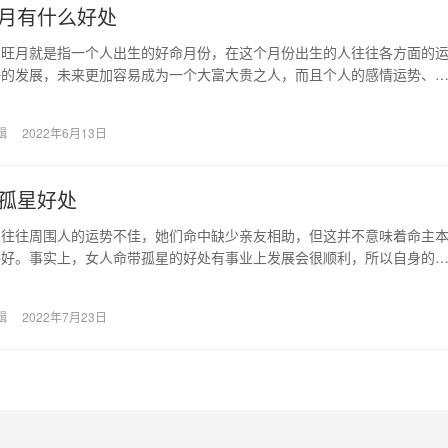
月有什么好处
，旺月就是指一个人出生的好命月份，在这个月份出生的人往往各方面的
好的发展，未来更加容易成为一个大富大贵之人，而且个人的感情运势、
不错的。 旺月是…
辑
2022年6月13日
孤星好处
人往往周围人的运势不佳，她们命中缺少亲友相助，但这并不意味着命主
不好。事实上，女人命带孤星的好处有事业上发展会很顺利，所以自身的
 孤星是什么意思…
辑
2022年7月23日