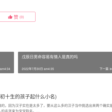
赞
(0)
戊辰日男命容易有情人是真的吗
am4:34
2022年7月30日 am4:35
下一篇
月初十生的孩子起什么小名)
难的，因为汉子实在是太多了，要从这么多的汉子当中挑选出来两个确实
人的名字来为宝宝取名。…