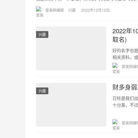
爱美网编辑
兴趣
2022年12月12日
2022年
兴趣
取名)
好的名字也
相关资料，
些。对于刚
爱美网编
财多身弱
兴趣
日柱是我们
十分差，不
财多身弱富不
爱美网编