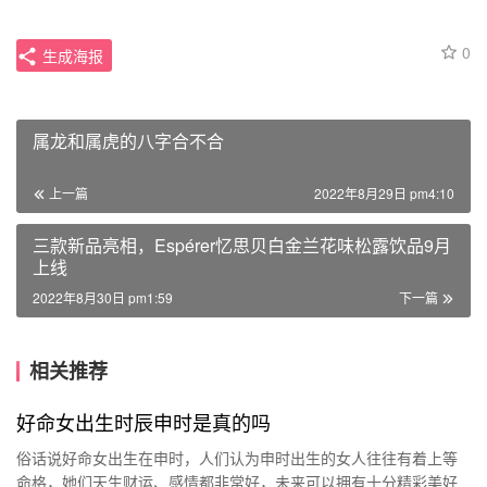
0
生成海报
属龙和属虎的八字合不合
上一篇
2022年8月29日 pm4:10
三款新品亮相，Espérer忆思贝白金兰花味松露饮品9月
上线
2022年8月30日 pm1:59
下一篇
相关推荐
好命女出生时辰申时是真的吗
俗话说好命女出生在申时，人们认为申时出生的女人往往有着上等
命格，她们天生财运、感情都非常好，未来可以拥有十分精彩美好