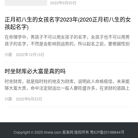
2022年9月30日
正月初八生的女孩名字2023年(2020正月初八生的女
孩起名字)
在命理学中，男孩子不可以用女孩子的名字，女孩子也不可以用男
孩子的名字，不然是会影响到运势的，所以起名之前，要根据性别
来起适合的名字。现在分享2023年女孩起名的一些方法和技巧，希
兴趣
2022年12月13日
望…
时坐财库必大富是真的吗
时坐财库，就是指时柱的地支为财库，说明此人命格极佳，未来能
够大富大贵，命中注定财运比一般人要旺盛许多，在求财的道路上
会有更多的收获，所以有人说时坐财库的人必定大富。 时柱是什么
兴趣
2022年6月23日
意思…
Copyright © 2020 Imeie.com 爱美网 版权所有
粤ICP备20198844号