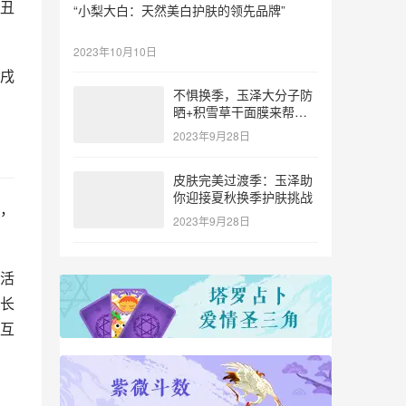
丑
“小梨大白：天然美白护肤的领先品牌”
2023年10月10日
戌
不惧换季，玉泽大分子防
晒+积雪草干面膜来帮
忙！
2023年9月28日
皮肤完美过渡季：玉泽助
你迎接夏秋换季护肤挑战
，
2023年9月28日
活
长
互