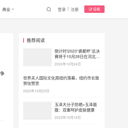
商业
登录
注册
投稿
推荐阅读
倒计时!2023“裘都杯”总决
赛将于10月28日在河北大
营点燃时尚风暴
2023年10月24日
争
世界夫人国际文化周纽约落幕，纽约市长致
贺信赞赏
2023年10月23日
玉泽大分子防晒+玉泽面
膜：双重呵护皮肤健康
2023年10月19日