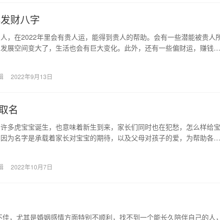
必发财八字
人，在2022年里会有贵人运，能得到贵人的帮助。会有一些潜能被贵人
的发展空间变大了，生活也会有巨大变化。此外，还有一些偏财运，赚钱
多了，可以好好…
辑
2022年9月13日
取名
，许多虎宝宝诞生，也意味着新生到来，家长们同时也在犯愁，怎么样给
？因为名字是承载着家长对宝宝的期待，以及父母对孩子的爱，为帮助各
子起一个好的名字，…
辑
2022年10月7日
不佳，尤其是婚姻感情方面特别不顺利，找不到一个能长久陪伴自己的人