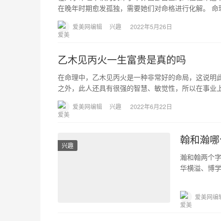
在晚年时期愈发孤独，需要她们对命格进行化解。 命
爱美网编辑
兴趣
2022年5月26日
乙木见丙火一生富贵是真的吗
在命理中，乙木见丙火是一种非常好的命局，这说明
之外，此人还具有很强的智慧、敏觉性，所以在事业上
爱美网编辑
兴趣
2022年6月22日
翰和瀚哪
兴趣
瀚和翰两个
华横溢、博
备、文思泉
爱美网编