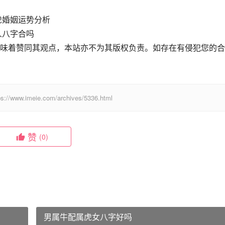
虎婚姻运势分析
人八字合吗
味着赞同其观点，本站亦不为其版权负责。如存在有侵犯您的合
eie.com/archives/5336.html
赞
(0)
男属牛配属虎女八字好吗