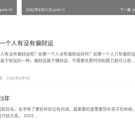
pm4:10
2022年8月31日 pm4:11
下一篇
一个人有没有偏财运
个人有没有偏财运呢？如果一个人没有偏财运好吗？如果一个人只有偏财
运属于财运的一种，偏财运属于横财运，不需要花费时间和精力就可以收
财运过旺或过弱都是…
辑
2022年9月9日
3年
何起好名，名字除了要好听好记有内涵，最重要的是需要弥补孩子的命格
给大家。 2023…