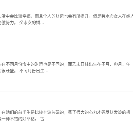
生活中会比较幸福，而且个人的财运也会有所提升。但是癸水命女人在嫁
傲势力。 癸水女的婚…
生在不同月份命中的财运也是不同的，而乙未日柱出生在子月、卯月、午
很旺盛。 不同月份出生…
。在她们的前半生是比较奔波劳碌的，费了很大的心力才等发财发迹的机
一种不错的好命格。 古…