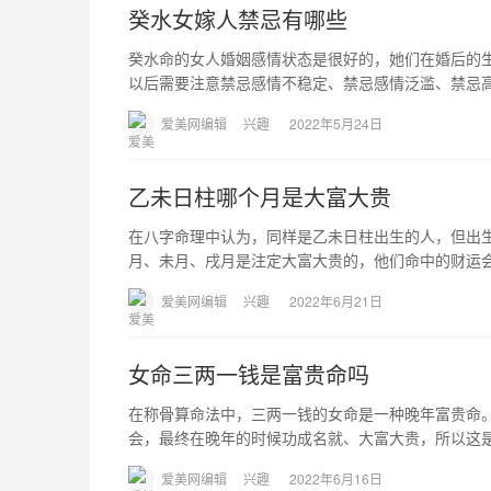
癸水女嫁人禁忌有哪些
癸水命的女人婚姻感情状态是很好的，她们在婚后的
以后需要注意禁忌感情不稳定、禁忌感情泛滥、禁忌高
爱美网编辑
兴趣
2022年5月24日
乙未日柱哪个月是大富大贵
在八字命理中认为，同样是乙未日柱出生的人，但出
月、未月、戌月是注定大富大贵的，他们命中的财运会
爱美网编辑
兴趣
2022年6月21日
女命三两一钱是富贵命吗
在称骨算命法中，三两一钱的女命是一种晚年富贵命
会，最终在晚年的时候功成名就、大富大贵，所以这是
爱美网编辑
兴趣
2022年6月16日