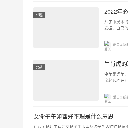
2022年
兴趣
八字中属木的
发掘，自己
的轻松感变
爱美网编
生肖虎的
兴趣
今年是虎年
宝起名才好
父母们为孩
爱美网编
女命子午卯酉好不理是什么意思
在八字命理中认为女命子午卯酉都占全的人往往命运