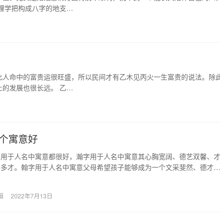
理学把构成八字的地支…
此人命中的富贵运很旺盛，所以民间才有乙木见丙火一生富贵的说法。除
的发展也很长远。 乙…
个寓意好
字用于人名中寓意都很好，瀚字用于人名中寓意其心胸宽阔、德艺双馨、
学多才。翰字用于人名中寓意父母希望孩子能够成为一个文采斐然、德才
涌、出类拔萃、有所…
辑
2022年7月13日