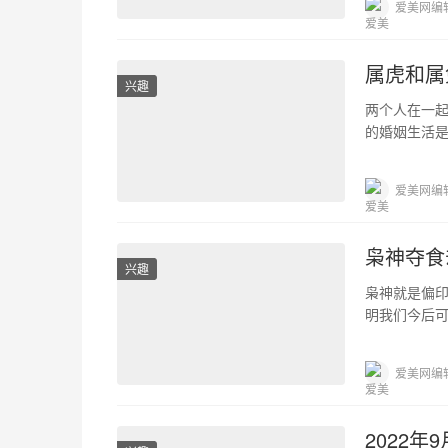
爱美网编
属虎和属
兴趣
两个人在一
的婚姻生活
婚姻生活可以
爱美网编
枭神夺食
兴趣
枭神就是偏
明我们今后
很好。 枭神
爱美网编
2022年