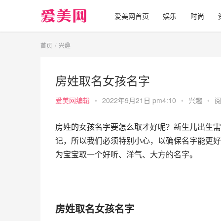
爱美网首页
娱乐
时尚
首页
兴趣
房姓取名女孩名字
爱美网编辑
•
2022年9月21日 pm4:10
•
兴趣
•
阅
房姓的女孩名字要怎么取才好呢？新生儿出生需
记，所以我们必须特别小心，以确保名字能更好
为宝宝取一个好听、洋气、大方的名字。
房姓取名女孩名字