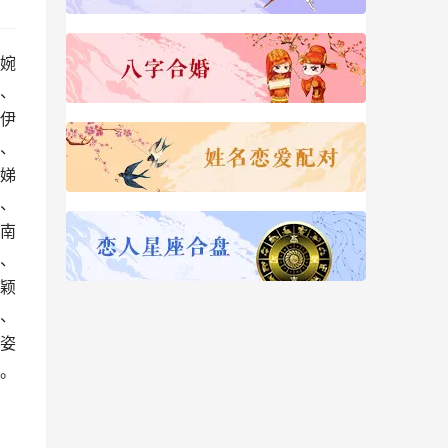
婉
、
伊
、
娣
、
南
、
颖
、
姿
。