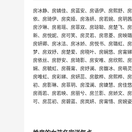
房冰静、房婧佳、房蓝安、房语伊、房熙舒、房
依、房琦伊、房奕娅、房洛妍、房若婉、房玥茜
房汐琳、房易瑶、房菲双、房琼聪、房楚飞、房
新、房悦妮、房可笑、房灵若、房思菱、房映璐
房妍卿、房冰洁、房冰娇、房悦书、房璐虹、房
梦、房双妤、房楚爱、房晓叶、房娴悠、房甯娣
房依丝、房舒安、房琦影、房安唯、房欣熙、房
娴、房毓虹、房薇甯、房妤澜、房馥冰、房萌灵
房唯虹、房彩娣、房妍蕊、房歆桦、房熙桦、房
初、房影琳、房菲玥、房滢澜、房婕慧、房佳悠
房雨若、房若映、房丽兮、房兰影、房娇文、房
可、房蕊初、房碧蓝、房岚妍、房甯惜、房婉姿