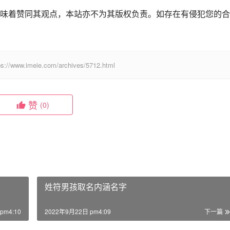
味着赞同其观点，本站亦不为其版权负责。如存在有侵犯您的合
eie.com/archives/5712.html
赞
(0)
姓符男孩取名内涵名字
pm4:10
2022年9月22日 pm4:09
下一篇