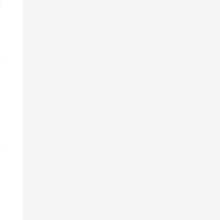
无
是
些
获
事
字