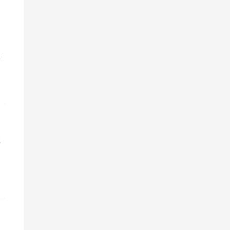
生
戴
肖