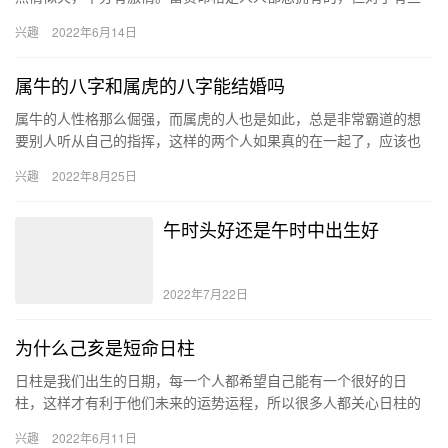
人来说天生就具有，丙火命即是其中之一，不仅性格坚强、命气强
兴趣
2022年6月14日
盛，还…
属牛的八字和属虎的八字能结婚吗
属牛的人性格那么倔强，而属虎的人也是如此，总是非常霸道的想
要别人听从自己的指挥，这样的两个人如果真的在一起了，应该也
很难走到最后吧。我们一起去看看属牛的人和属虎的人真的不能够
兴趣
2022年8月25日
结婚吗…
午时头好还是午时中出生好
2022年7月22日
为什么己亥是短命日柱
日柱是我们出生的日期，每一个人都希望自己能有一个很好的日
柱，这样才有利于他们未来的运势运程，所以很多人都关心日柱的
寓意。一般有人认为己亥是短命日柱，这是有道理的，但未必全然
兴趣
2022年6月11日
正确，一…