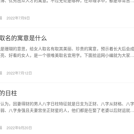
渊博、优秀出众人才的寓意。不过无论是哪种，在命理学中，都是非常吉
用字，下面拾运网小…
辑
2022年7月9日
取名的寓意是什么
就是珊瑚的意思，给女人取名有取其美丽、珍贵的寓意，预示着长大后会
漂亮、好看的女人，是一个很唯美取名宜用字。下面拾运网小编就为大家
好听带珊字的女孩名…
辑
2022年7月12日
的日柱
中认为，因妻得财的男人八字日柱特征就是日支为正财、八字从财格、八
星弱、八字身强且夫妻宫坐正财星的人，他们都是在娶了老婆以后财运就
日支正财 身强喜…
辑
2022年9月20日