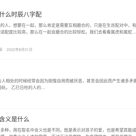
什么时辰八字配
同的人，想要在一起，那么肯定是需要互相磨合的，只是在生肖配对中，
的适配度比较高，那么在一起会磨合的比较轻松。我们去看看属虎和属蛇
一起是如何的。 …
辑
2022年8月31日
与人相处的时候经常会因为刚愎自用而被厌恶，甚至会因此而产生诸多矛
处。 乙巳日柱的人的…
含义是什么
很多种，用在取名中含义也是不同，既是表示对孩子的爱，也是希望其能