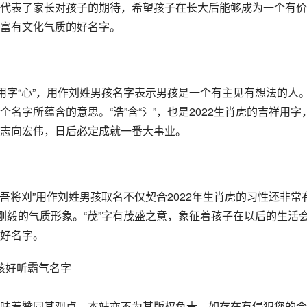
代表了家长对孩子的期待，希望孩子在长大后能够成为一个有价
富有文化气质的好名字。
用字“心”，用作刘姓男孩名字表示男孩是一个有主见有想法的人
名字所蕴含的意思。“浩”含“氵”，也是2022生肖虎的吉祥用字
志向宏伟，日后必定成就一番大事业。
乎吾将刈”用作刘姓男孩取名不仅契合2022年生肖虎的习性还非常
刚毅的气质形象。“茂”字有茂盛之意，象征着孩子在以后的生活
好名字。
男孩好听霸气名字
味着赞同其观点，本站亦不为其版权负责。如存在有侵犯您的合