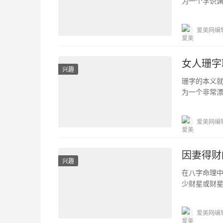
为一个学识
好运的取名
爱美网编
女人珊字
兴趣
珊字的本义
为一个非常
理了一些很
爱美网编
因妻得财
兴趣
在八字命理
少财星或财
变好的人。 
爱美网编