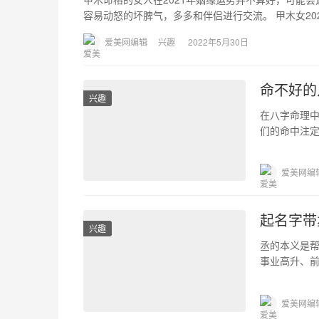
容易动怒的坏脾气，多多和伴侣进行交流。 甲木女20
爱美网编辑
兴趣
2022年5月30日
命不好的
兴趣
在八字命理
们的命中注
未时的人命运
爱美网编
起名字带
兴趣
丞的本义是
事业高升、
男孩名字，
爱美网编