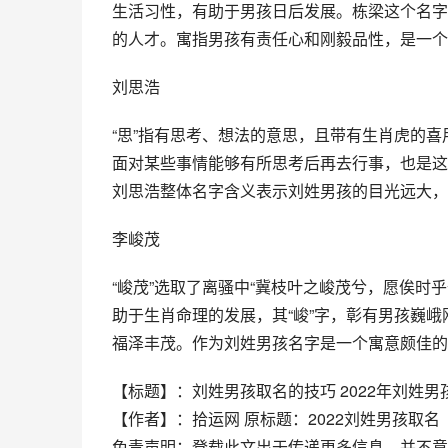
生活习性，有助于男孩日后发展。栋梁这个名字
的人才。寓指男孩有责任心和刚毅品性，是一个
刘思浩
“思”指有思考、想法的意思，且带有生肖虎的喜
面对某些事情能够有所思考后再去行事，也是这个
刘思浩整体名字含义表示刘姓男孩的目光远大，
李峻茂
“峻茂”选取了离骚中“冀枝叶之峻茂兮，愿俟时
助于生肖命理的发展，其“峻”字，彰有男孩巍峨
福泽丰茂。作为刘姓男孩名字是一个寓意颇佳的
【标题】：刘姓男孩取名的技巧 2022年刘姓
【作者】：拾运网 原标题：2022刘姓男孩取名
免责声明：登载此文出于传递更多信息，并不意