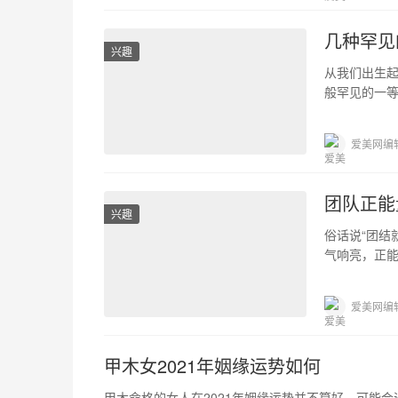
几种罕见
兴趣
从我们出生
般罕见的一等
影响着我们
爱美网编
团队正能
兴趣
俗话说“团结
气响亮，正
冲劲，也能
爱美网编
甲木女2021年姻缘运势如何
甲木命格的女人在2021年姻缘运势并不算好，可能