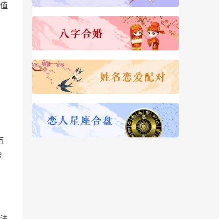
值
。
，
有
会
法