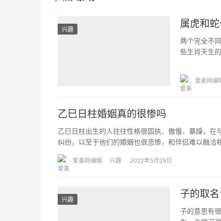
属虎和蛇
兴趣
两个完全不
些生肖天生
人适合吗，在
爱美网编
乙巳日柱婚姻真的很惨吗
乙巳日柱出生的人往往性格很固执、傲慢、暴躁，在
纠纷，以至于他们的婚姻也很悲惨，和伴侣难以融洽相
爱美网编辑
兴趣
2022年5月29日
子的取名
兴趣
子的意思有