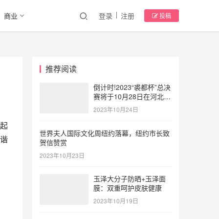
商业
登录
注册
投稿
推荐阅读
倒计时!2023“裘都杯”总决
赛将于10月28日在河北大
营点燃时尚风暴
2023年10月24日
起
世界夫人国际文化周纽约落幕，纽约市长致
谐
贺信赞赏
2023年10月23日
玉泽大分子防晒+玉泽面
膜：双重呵护皮肤健康
2023年10月19日