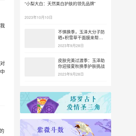
“小梨大白：天然美白护肤的领先品牌”
2023年10月10日
我
不惧换季，玉泽大分子防
晒+积雪草干面膜来帮
忙！
2023年9月28日
皮肤完美过渡季：玉泽助
对
你迎接夏秋换季护肤挑战
中
2023年9月28日
的