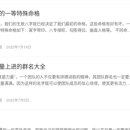
的一等特殊命格
起，我们的生辰八字就已经决定了我们最初的命格，这些命格有好有坏，
特殊命格如下：寅字带印、八专禄旺、勾陈得位、曲直入格等。 不同命
未来的发展，如果…
辑
2022年7月19日
量上进的群名大全
就是力量”，一个团队的人不仅要有拼搏进取的精神，其团队群名也一定要
能量满满。因为这样的名字既可以使团队成员的信心倍增，使其更有活力
带给对手团队施…
辑
2022年7月5日
会遇到一些意外变故，导致自己的感情婚姻出现问题。所以平日里一定要改