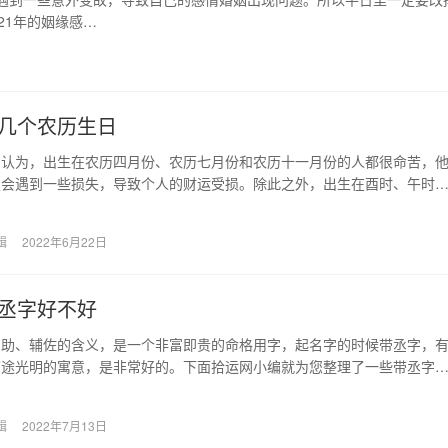
21年的姻缘感…
几个农历生日
中认为，出生在农历四月份、农历七月份和农历十一月份的人都很命苦，
定会遇到一些损失，导致个人的财运受损。除此之外，出生在酉时、午时
也一般。 几月出…
辑
2022年6月22日
丞字好不好
帮助、辅佐的含义，是一个非富即贵的命格用字，起名字的时候带丞字，
前途光明的寓意，是非常好的。下面拾运网小编就为您整理了一些带丞字
希望可以帮助各位家…
辑
2022年7月13日