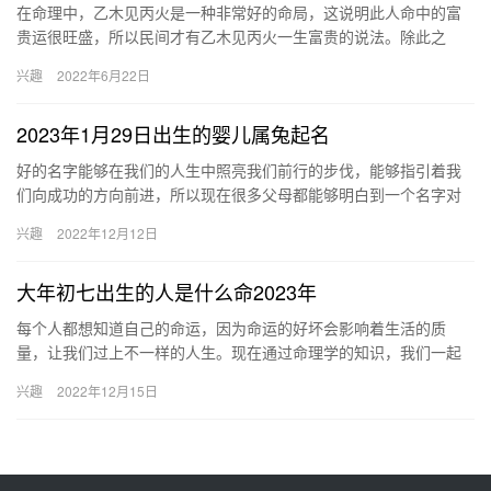
在命理中，乙木见丙火是一种非常好的命局，这说明此人命中的富
贵运很旺盛，所以民间才有乙木见丙火一生富贵的说法。除此之
外，此人还具有很强的智慧、敏觉性，所以在事业上的发展也很长
兴趣
2022年6月22日
远。 乙…
2023年1月29日出生的婴儿属兔起名
好的名字能够在我们的人生中照亮我们前行的步伐，能够指引着我
们向成功的方向前进，所以现在很多父母都能够明白到一个名字对
于孩子的影响有多么的重要，所以才会去花费大量的时间与精力，
兴趣
2022年12月12日
去给孩…
大年初七出生的人是什么命2023年
每个人都想知道自己的命运，因为命运的好坏会影响着生活的质
量，让我们过上不一样的人生。现在通过命理学的知识，我们一起
去了解一下，2023年正月初七出生的人是什么命，一生的运势走向
兴趣
2022年12月15日
是如…