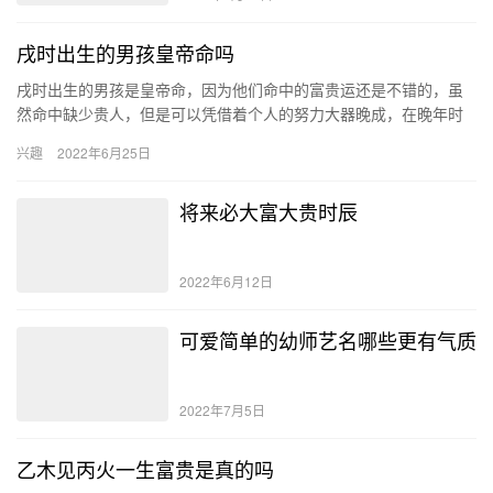
戌时出生的男孩皇帝命吗
戌时出生的男孩是皇帝命，因为他们命中的富贵运还是不错的，虽
然命中缺少贵人，但是可以凭借着个人的努力大器晚成，在晚年时
期名利双收，最终成为一个富贵之人。 戌时出生的男孩性格 戌时出
兴趣
2022年6月25日
生…
将来必大富大贵时辰
2022年6月12日
可爱简单的幼师艺名哪些更有气质
2022年7月5日
乙木见丙火一生富贵是真的吗