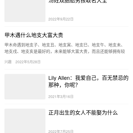
汤姓双胞胎男孩取名大全
2022年9月22日
甲木遇什么地支大富大贵
甲木命遇到地支子、地支丑、地支寅、地支巳、地支午、地支未、
地支戌、地支亥是最好的，未来能够大富大贵，而且还能够拥有较
好的健康运势，可以福寿双全、婚姻幸福。 甲木命的性格 甲木日主
兴趣
2022年5月28日
的…
Lily Allen：我爱自己，百无禁忌的
那种，你呢？
2021年3月16日
正月出生的女人不能娶为什么
2022年7月25日