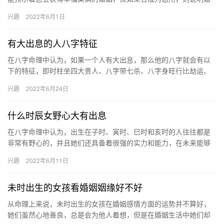
姻不稳定，最终可能会有失败、分离的情况发生。 月支日支如何看
兴趣
2022年6月1日
婚姻…
有大出息的人八字特征
在八字命理中认为，如果一个人有大出息，那么他的八字就会有以
下的特征，即时柱坐四大贵人、八字带七杀、八字身旺行比劫运、
八字食神制杀，这类人即便不会立刻发财，中晚年也会发达。 八字
兴趣
2022年6月24日
时柱…
什么时辰女野心大有出息
在八字命理中认为，出生在子时、寅时、巳时和亥时的人往往都是
非常有野心的，并且她们还具备着很强的实力和能力，在未来能够
成为一个人中龙凤，会在事业上有所成就。 子时（23:00~00:…
兴趣
2022年6月11日
未时出生的女孩看婚姻姻缘好不好
从命理上来说，未时出生的女孩在婚姻感情方面的运势并不算好，
她们虽然心地善良，总是会为他人着想，但是在婚姻生活中她们却