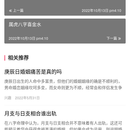
上一篇
2022年10月13日 pm4:10
属虎八字喜金水
2022年10月13日 pm4:10
下一篇
相关推荐
庚辰日婚姻痛苦是真的吗
庚辰日出生的人命中多富贵，但他们的婚姻姻缘的确是不顺利的，
男命婚恋姻缘坎坷多变，而女命则更为不顺，经常会和伴侣发生争
吵，导致家中多病灾，甚至会引发寿运劫难。 庚辰日生人的性格 在
兴趣
2022年5月31日
八…
月支与日支相合谁出轨
在八字命理中认为，月支与日支相合并不意味着有人出轨，这还可
能预示着您会获得幸福美满的婚姻，但如果合成为忌用，则说明婚