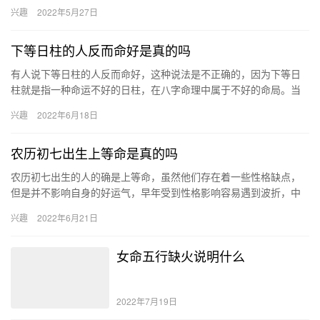
难以遇到一个体谅自己的人，总是会发生争吵，婚姻并不算幸福。
兴趣
2022年5月27日
未时…
下等日柱的人反而命好是真的吗
有人说下等日柱的人反而命好，这种说法是不正确的，因为下等日
柱就是指一种命运不好的日柱，在八字命理中属于不好的命局。当
然一个人一生的命运并不仅仅是由日柱决定的，我们也不必过于担
兴趣
2022年6月18日
忧。 …
农历初七出生上等命是真的吗
农历初七出生的人的确是上等命，虽然他们存在着一些性格缺点，
但是并不影响自身的好运气，早年受到性格影响容易遇到波折，中
年以后就会在富贵运的影响下发财，并且拥有一个长寿健康的人
兴趣
2022年6月21日
生。 农…
女命五行缺火说明什么
2022年7月19日