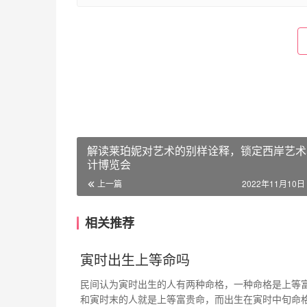
解读莱珀妮对艺术的别样诠释，锁定西岸艺术
计博览会
上一篇
2022年11月10日 
相关推荐
寅时出生上等命吗
民间认为寅时出生的人有两种命格，一种命格是上等
和寅时末的人就是上等富贵命，而出生在寅时中旬命