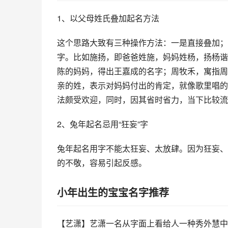
1、以父母姓氏叠加起名方法
这个思路大致有三种操作方法：一是直接叠加；
字。比如施扬，即爸爸姓施，妈妈姓杨，扬杨谐
陈的妈妈，得出王嘉成的名字；周牧禾，寓指周
亲的姓，表示对妈妈付出的肯定，就像歌里唱的
法颇受欢迎，同时，因其省时省力，当下比较流
2、兔年起名忌用“狂妄”字
兔年起名用字不能太狂妄、太放肆。因为狂妄、
的不敬，容易引起反感。
小年出生的宝宝名字推荐
【艺潇】艺潇一名从字面上看给人一种秀外慧中