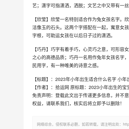
艺；潇字可指潇洒，洒脱；文艺之中又带有一丝
【欣莹】欣莹一名特别适合作为兔女孩名字。欣
洁像玉的石头。这两个字搭配在一起，寓意女孩
字根，可助运女孩在以后日子过的潇洒。
【巧丹】巧字有着手巧，心灵巧之意，可形容女
之心的高德品质；巧丹一名用作兔年女孩名字，
民用字，有一种唯美的诗意之感。
【标题】：2023年小年出生适合什么名字 小
【作者】：拾运网 原标题：2023小年出生的宝
免责声明：登载此文出于传递更多信息，并不意
权益，请联系我们，核实后将立即予以删除！
网络综合，侵权联系必删，如若转载，请注明出处：https://www.im