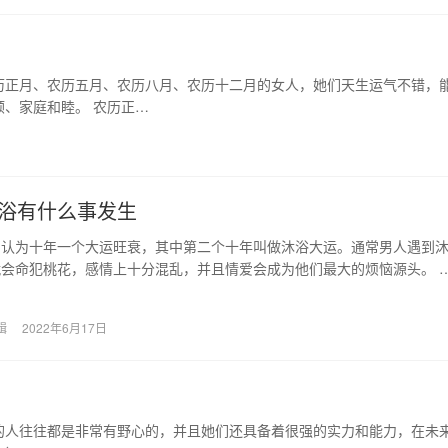
历正月、农历五月、农历八月、农历十二月的女人，她们天生运气不错，
、家庭和睦。 农历正…
浴有什么事发生
中认为十年一个大运旺衰，其中第二个十年叫做沐浴大运。通常男人遇到
会命犯桃花，感情上十分混乱，并且情爱会成为他们最大的烦恼源头。 
指的是八字流年运…
辑
2022年6月17日
的人往往都是非常有野心的，并且她们还具备着很强的实力和能力，在未