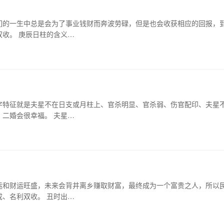
们的一生中总是会为了事业钱财而奔波劳碌，但是也会收获相应的回报，
收。 庚辰日柱的含义…
字特征就是夫星不在日支或月柱上、官杀明显、官杀弱、伤官配印、夫星
二婚会很幸福。 夫星…
运和财运旺盛，未来会背井离乡赚取财富，最终成为一个富贵之人，所以
、名利双收。 丑时出…