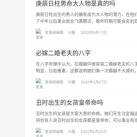
庚辰日柱男命大人物是真的吗
庚辰日柱出生的男人的确有成为大人物的潜力，在他
了中年以后事业就会飞黄腾达，晚年时期可能会名利双
爱美网编辑
兴趣
2022年6月17日
必嫁二婚老夫的八字
在八字命理中认为，在婚姻中很容易二婚嫁老夫的八
明显、比劫重重，这都说明她们第一次婚姻不大顺利，
爱美网编辑
兴趣
2022年5月27日
丑时出生的女孩皇帝命吗
丑时出生的女孩是大富大贵的命格，她们天生注定福
间也有人说丑时出生的女孩都是皇帝命，可以事业有成
爱美网编辑
兴趣
2022年6月20日