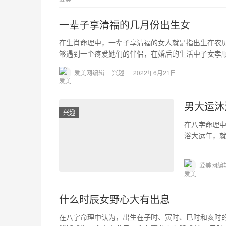
一辈子享清福的几月份出生女
在生肖命理中，一辈子享清福的女人就是指出生在农
够遇到一个疼爱她们的伴侣，在婚后的生活中子女孝顺
爱美网编辑
兴趣
2022年6月21日
男大运沐
兴趣
在八字命理
浴大运年，就
浴在命理中
爱美网编
什么时辰女野心大有出息
在八字命理中认为，出生在子时、寅时、巳时和亥时