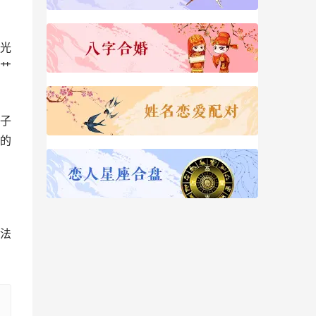
光
艹
子
的
法