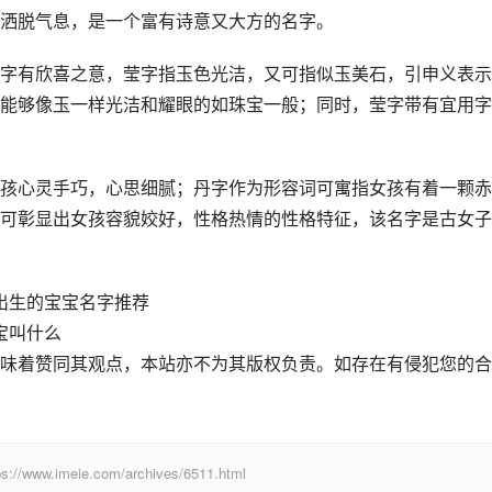
洒脱气息，是一个富有诗意又大方的名字。
字有欣喜之意，莹字指玉色光洁，又可指似玉美石，引申义表示
能够像玉一样光洁和耀眼的如珠宝一般；同时，莹字带有宜用字
孩心灵手巧，心思细腻；丹字作为形容词可寓指女孩有着一颗赤
可彰显出女孩容貌姣好，性格热情的性格特征，该名字是古女子
年出生的宝宝名字推荐
宝叫什么
味着赞同其观点，本站亦不为其版权负责。如存在有侵犯您的合
eie.com/archives/6511.html