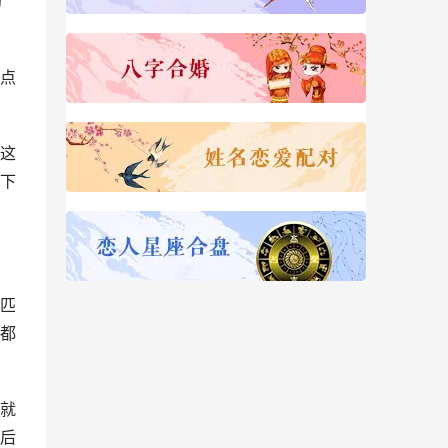
的
点
这
下
匹
都
就
后