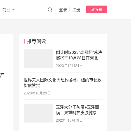
商业
登录
注册
投稿
推荐阅读
倒计时!2023“裘都杯”总决
赛将于10月28日在河北大
营点燃时尚风暴
2023年10月24日
产
世界夫人国际文化周纽约落幕，纽约市长致
贺信赞赏
2023年10月23日
玉泽大分子防晒+玉泽面
膜：双重呵护皮肤健康
2023年10月19日