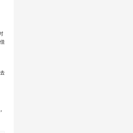
时
佳
去
，