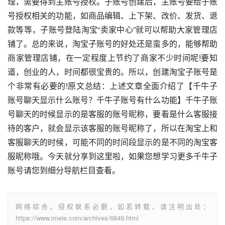
理，需要得到主账号授权。子账号创建后，主账号要给子账
号授权相关的功能，如商品编辑、上下架、改价、发货、退
款等等，子账号登陆淘宝“卖家中心”就可以帮助大家管理店
铺了。总的来说，淘宝子账号的好处还是蛮多的，能够帮助
商家管理店铺，在一定程度上节约了商家不少时间呢!要知
道，创业的人，时间都很宝贵的。所以，创建淘宝子账号是
个非常有必要的!原文总结：上述文章全面介绍了【千牛子
账号聊天显示什么账号？千牛子账号有什么功能】千牛子账
号聊天的时候显示的是客服的账号昵称，要看是什么客服接
待的客户，就会显示该客服的账号昵称了，所以在淘宝上和
客服聊天的时候，可能不同的时间段显示的是不同的淘宝客
服昵称哦。今天就分享到这里啦，如果您想学习更多千牛子
账号请您到细分导航栏目查看。
网络综合，侵权联系必删，如若转载，请注明出处：
https://www.imeie.com/archives/6849.html