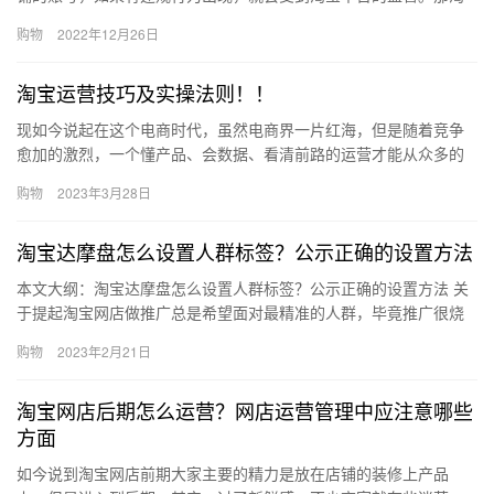
宝帐号被淘宝监管怎么办？怎么处理？下面来看看吧。淘宝帐号被
购物
2022年12月26日
淘宝监…
淘宝运营技巧及实操法则！！
现如今说起在这个电商时代，虽然电商界一片红海，但是随着竞争
愈加的激烈，一个懂产品、会数据、看清前路的运营才能从众多的
运营大军脱颖而出，成为时代的翘楚。淘宝有个二八法则，80%的
购物
2023年3月28日
营业…
淘宝达摩盘怎么设置人群标签？公示正确的设置方法
本文大纲：淘宝达摩盘怎么设置人群标签？公示正确的设置方法 关
于提起淘宝网店做推广总是希望面对最精准的人群，毕竟推广很烧
钱，所以都想实现访客价值的最大化。淘宝的千人千面会给购物人
购物
2023年2月21日
群打…
淘宝网店后期怎么运营？网店运营管理中应注意哪些
方面
如今说到淘宝网店前期大家主要的精力是放在店铺的装修上产品