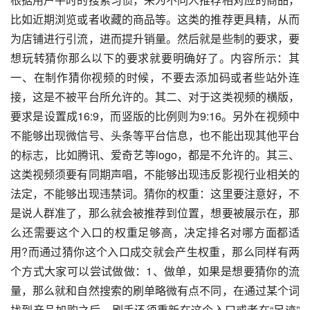
比如近期浏览或者收藏的商品等。这类的推荐更具精，从而
为店铺进行引流，进而提升销量。然后就是些制的要求，要
想玩转猜你那么以下的要求就要明确好了。内容所示：其
一、在制作猜你视频的时候，不要去添加码或者些站外连
接，这是不被平台所允许的。其二、对于这类视频的横版，
要求是设置成16:9，而竖版的比例则为9:16。另外在视频中
不能够出现微信号、头条等平台信息，也不能出现其他平台
的标志，比如腾讯、爱奇艺等logo，都是不允许的。其三、
这类视频须要有同期声唱，不能够出现违反影视行业相关的
法定，不能够出现违禁词。猜你的权重：这里要注意好，不
是说人群准了，那么就会被推荐到位置，想要被展示在，那
么还需要这个入口的权重足够高，决定排名对哪方面都适
用?而通过猜你这个入口成交就会产生权重，那么同样有两
个方式大家可以尝试做做：1、做单，如果是想要猜你的流
量，那么就和自然搜索的刷单略微有点不同，在通过某个词
找到产品加购之后，刷手还须重新在这个入口或者在“足迹”