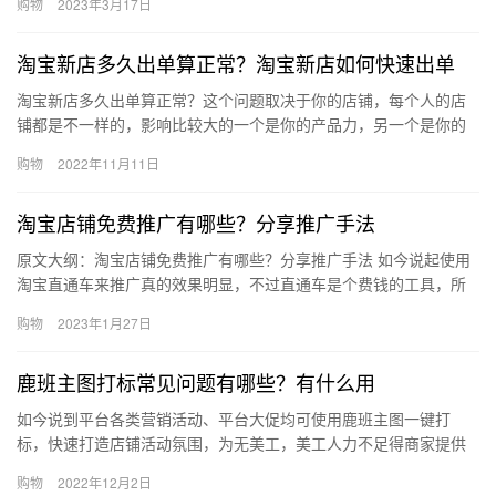
购物
2023年3月17日
级介绍…
淘宝新店多久出单算正常？淘宝新店如何快速出单
淘宝新店多久出单算正常？这个问题取决于你的店铺，每个人的店
铺都是不一样的，影响比较大的一个是你的产品力，另一个是你的
宣传力度，有些人可能一两周就会有生意，还有的人可能几个月都
购物
2022年11月11日
没订单…
淘宝店铺免费推广有哪些？分享推广手法
原文大纲：淘宝店铺免费推广有哪些？分享推广手法 如今说起使用
淘宝直通车来推广真的效果明显，不过直通车是个费钱的工具，所
以不得时时都开着。但免费推广的手段是时刻都能用的，那淘宝店
购物
2023年1月27日
铺免…
鹿班主图打标常见问题有哪些？有什么用
如今说到平台各类营销活动、平台大促均可使用鹿班主图一键打
标，快速打造店铺活动氛围，为无美工，美工人力不足得商家提供
更高效的解决方案。鹿班主图打标常见问题有哪些？有什么用？下
购物
2022年12月2日
面来看看…