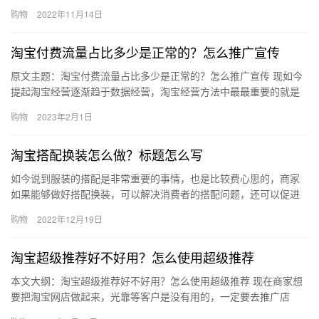
户，你购买了某些产品，你会全部评价吗？问问身边的朋友同事
购物
2022年11月14日
呢？肯定有…
淘宝付费流量占比多少是正常的？怎么推广宣传
原文主题：淘宝付费流量占比多少是正常的？怎么推广宣传 现如今
提起淘宝经营逐渐趋于数据经营，淘宝经营方法中最最重要的就是
看各方面数据。首先就是要关注淘宝网店访客，很多店铺都需要付
购物
2023年2月1日
费访…
淘宝搭配换装怎么做？标题怎么写
如今说到服装的搭配是非常重要的事情，也是比较费心思的，商家
如果能够做好搭配换装，可以解决消费者的搭配问题，还可以促进
成交，提高转化，那么，淘宝搭配换装怎么做？标题怎么写？下面
购物
2022年12月19日
来看看…
淘宝超级推荐好不好用？怎么使用超级推荐
本文大纲：淘宝超级推荐好不好用？怎么使用超级推荐 现在商家想
要把淘宝网店做起来，光靠等客户是没有用的，一定要去推广店
铺，这样才能获得更多的曝光量。除了直通车、钻展之外，还有超