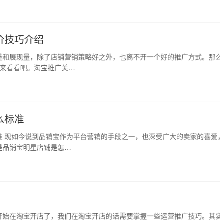
价技巧介绍
量和展现量，除了店铺营销策略好之外，也离不开一个好的推广方式。那
面来看看吧。淘宝推广关…
么标准
准 现如今说到品销宝作为平台营销的手段之一，也深受广大的卖家的喜爱
是品销宝明星店铺是怎…
开始在淘宝开店了，我们在淘宝开店的话需要掌握一些运营推广技巧。其