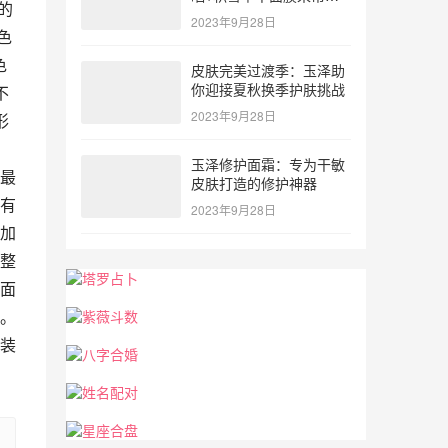
的
忙！
2023年9月28日
色
色
皮肤完美过渡季：玉泽助
你迎接夏秋换季护肤挑战
不
2023年9月28日
形
玉泽修护面霜：专为干敏
最
皮肤打造的修护神器
有
2023年9月28日
加
整
面
。
装