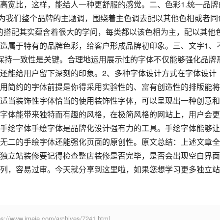
高宽比，这样，能给人一种更舒服的感觉。二、色彩1.统一品牌
作为我们整个品牌的主题调，围绕着主色调去配以其他色相或者同
彩的搭配其实蕴含着很大的学问，每类都以该色相为主，配以其他
造属于特有的品牌色彩，给客户形成品牌初印象。三、文字1、
保持一致性是关键。合理地运用展示性的字体不仅能够强化品牌
还能给用户留下深刻的印象。2、多种字体设计方式在字体设计
用简约的字体前提是你得采用实验性的、富有创造性的排版能将
适当装饰性字体恰当的使用装饰性字体，可以呈现出一种创意和
字体能带来独特而有趣的风格，在极简风格的网站上，用户会更
手绘字体手绘字体是品牌化设计强有力的工具。手绘字体能够让
无二的手绘字体还能强化页面的原创性。原文总结：上述文章全
独立站装修要记得检查整店装修是否完毕，是否会出现空白界面
列，容易过审。今天就分享到这里啦，如果您想学习更多独立站
eie.com/archives/7241.html