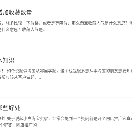
增加收藏数量
买，想多比较一下价格，或者是等降价，那么淘宝收藏人气是什么意思？
是什么意思？收藏人气是…
么知识
识！ 如今说起做淘宝从哪里学起，这个也是很多想从事淘宝的朋友想要知
得都应该从客户做起，…
哪些好处
好处 关于说起小白淘宝卖家，经常会提到一个疑问就是开个网店推广它真
做个解答，网店推广的…