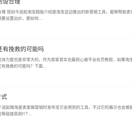
何设合理
合理 现如今说起淘宝超级介绍是淘宝这边推出的新营销工具，能够帮助卖
需要设置出价，那如何…
还有挽救的可能吗
这块力度也是非常大的，作为卖家其实也最担心被平台处罚售假，如果淘
还有挽救的可能吗？下面…
方式
关于说起微淘是卖家做营销时发布宝贝会用到的工具，不过它的展示也会根
等级提高到l1?…