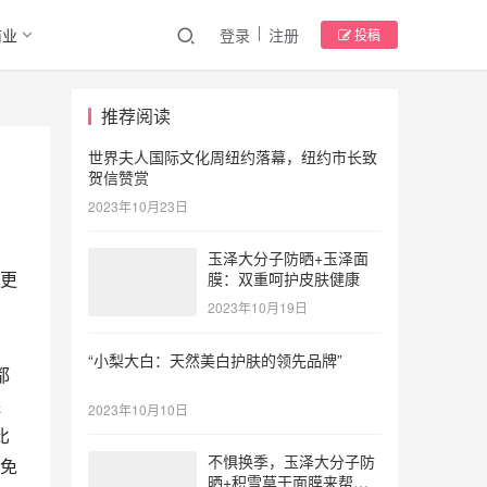
商业
登录
注册
投稿
推荐阅读
世界夫人国际文化周纽约落幕，纽约市长致
贺信赞赏
2023年10月23日
玉泽大分子防晒+玉泽面
更
膜：双重呵护皮肤健康
2023年10月19日
“小梨大白：天然美白护肤的领先品牌”
都
保
2023年10月10日
比
不惧换季，玉泽大分子防
免
晒+积雪草干面膜来帮