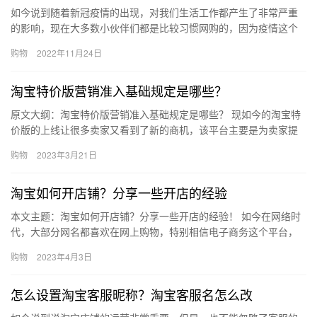
如今说到随着新冠疫情的出现，对我们生活工作都产生了非常严重
的影响，现在大多数小伙伴们都是比较习惯网购的，因为疫情这个
病毒是可以出现物传人的现象，疫情严重淘宝能买东西吗？快递靠
购物
2022年11月24日
什么运…
淘宝特价版营销准入基础规定是哪些？
原文大纲：淘宝特价版营销准入基础规定是哪些？ 现如今的淘宝特
价版的上线让很多卖家又看到了新的商机，该平台主要是为卖家提
供价格实惠，品质保障的宝贝，那么卖家入驻淘宝特价版的营销准
购物
2023年3月21日
入基…
淘宝如何开店铺？分享一些开店的经验
本文主题：淘宝如何开店铺？分享一些开店的经验！ 如今在网络时
代，大部分网名都喜欢在网上购物，特别相信电子商务这个平台，
未来的一段时间内，电子商务还会有一个更大的发展空间，就意味
购物
2023年4月3日
着开…
怎么设置淘宝客服昵称？淘宝客服名怎么改