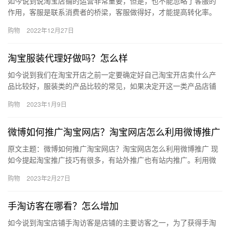
如今说到说淘宝店铺的运营非常重要，但是，也不能忽略了客服的
作用，客服是联系消费者的桥梁，客服做得好，才能提高转化率。
那么、怎么设置淘宝客服昵称？淘宝客服名怎么改？下面来看看
购物
2022年12月27日
吧。一、…
淘宝服装代理好做吗？怎么样
如今说到我们在淘宝开店之前一定要确定好自己淘宝开店卖什么产
品比较好，服装类的产品比较的常见，如果决定开这一类产品店铺
的话，可以选择代理的方式。那么淘宝服装代理好做吗？怎么样？
购物
2023年1月9日
下面来…
微博如何推广淘宝网店？淘宝网店怎么利用微博推广
原文主题：微博如何推广淘宝网店？淘宝网店怎么利用微博推广 现
如今提起淘宝推广技巧有很多，有站外推广也有站内推广。利用微
博推广就是站外推广技巧之一，我们看到有很多淘宝网店都在微博
购物
2023年2月27日
推广…
手淘访客在哪看？怎么增加
如今说到淘宝店铺手淘访客是店铺的主要访客之一，为了获得手淘