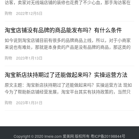
访客，卖家对无线端店铺的装修也花费了不少心血，那手淘访客在
哪看？怎么增加？下面来看看吧。手淘访客在哪看？ 首先各位淘宝
购物
2022年12月5日
卖家…
淘宝店铺没有品牌的商品能发布吗？有什么条件
如今说到淘宝店铺目前有很多的品牌商品上线，所以，对于小商家
来说也有难处，那就是本身卖的产品是没有品牌的商品，那这类的
能发布吗?如果不能发，很多人能够卖的产品又少了，那么、淘宝店
购物
2023年1月13日
铺没…
淘宝新店扶持期过了还能做起来吗？实操运营方法
原文主题：淘宝新店扶持期过了还能做起来吗？实操运营方法 现如
今为了帮助新店铺经营发展，淘宝平台其实有扶持政策的，当然只
针对于新店铺才有，很多的淘宝卖家们在扶持阶段发展的挺好的，
购物
2023年1月31日
但是…
Copyright © 2020 Imeie.com 爱美网 版权所有
粤ICP备20198844号