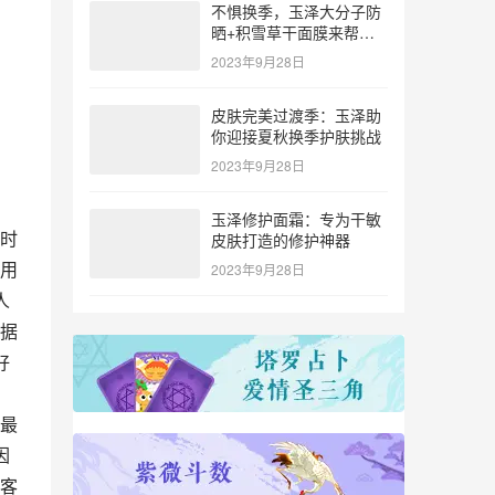
不惧换季，玉泽大分子防
晒+积雪草干面膜来帮
忙！
2023年9月28日
皮肤完美过渡季：玉泽助
你迎接夏秋换季护肤挑战
2023年9月28日
，
玉泽修护面霜：专为干敏
时
皮肤打造的修护神器
用
2023年9月28日
人
据
好
、
最
因
客