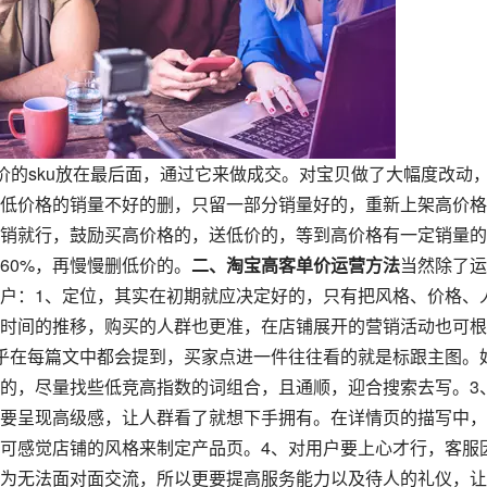
价的sku放在最后面，通过它来做成交。对宝贝做了大幅度改动
低价格的销量不好的删，只留一部分销量好的，重新上架高价格
销就行，鼓励买高价格的，送低价的，等到高价格有一定销量的
60%，再慢慢删低价的。
二、淘宝高客单价运营方法
当然除了运
户：1、定位，其实在初期就应决定好的，只有把风格、价格、
时间的推移，购买的人群也更准，在店铺展开的营销活动也可根
乎在每篇文中都会提到，买家点进一件往往看的就是标跟主图。
的，尽量找些低竞高指数的词组合，且通顺，迎合搜索去写。3
要呈现高级感，让人群看了就想下手拥有。在详情页的描写中，
可感觉店铺的风格来制定产品页。4、对用户要上心才行，客服
为无法面对面交流，所以更要提高服务能力以及待人的礼仪，让