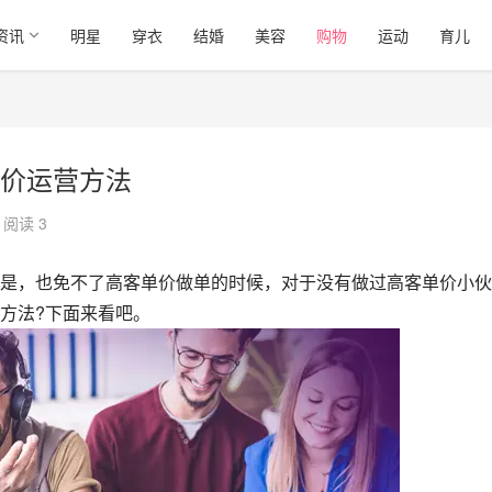
资讯
明星
穿衣
结婚
美容
购物
运动
育儿
价运营方法
阅读 3
是，也免不了高客单价做单的时候，对于没有做过高客单价小伙
方法?下面来看吧。