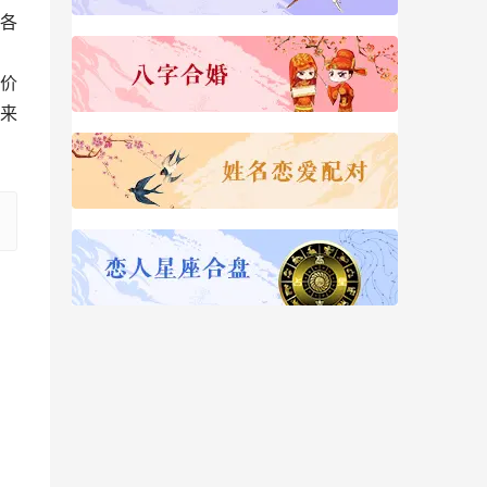
各
价
来