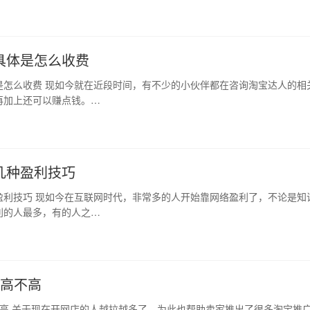
具体是怎么收费
是怎么收费 现如今就在近段时间，有不少的小伙伴都在咨询淘宝达人的相
再加上还可以赚点钱。…
几种盈利技巧
盈利技巧 现如今在互联网时代，非常多的人开始靠网络盈利了，不论是知
利的人最多，有的人之…
本高不高
高 关于现在开网店的人越拉越多了，为此也帮助卖家推出了很多淘宝推