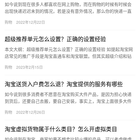
如今说到现在很多人都喜欢在网上购物，而在购物的时候有时候会
出现快递迟迟未到的情况，若是没有意外情况，那么你的快递一直
没到很有可能是快递丢失了。不过淘宝快递丢失的情况还是比较少
购物
2022年12月22日
出现的…
超级推荐单元怎么设置？正确的设置经验
本文大纲：超级推荐单元怎么设置？正确的设置经验 如提起淘宝网
店常见的推广手段是淘宝直通车和淘宝联盟。但其实超级介绍和钻
展这些推广手段也挺好用的。那么、超级推荐单元怎么设置？正确
购物
2023年2月15日
的设…
淘宝送货入户费怎么退？淘宝提供的服务有哪些
如今说到很多消费者不愿意在淘宝购买大件产品，是因为担心快递
到货后，还要自己去搬，要自己安装，事实上，淘宝上面很多大件
产品都是有送货入户的功能的。那么、淘宝送货入户费怎么退？淘
购物
2022年12月26日
宝提供…
淘宝虚拟货物属于什么类目？怎么开虚拟类目
如今说到在淘宝，商家如果不想卖比较火爆的产品，可以考虑做虚