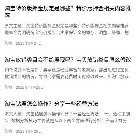
淘宝特价版押金规定是哪些？特价版押金相关内容推
荐
原文主题：淘宝特价版押金规定是哪些？特价版押金相关内容推荐
现如今为明确淘宝特价版平台卖家保证金的缴存、调整、补缴、划
扣及解冻等事宜，促进卖家更好地服务消费者，淘宝特价版新增了
购物
2023年3月21日
《淘…
淘宝放错类目会不给展现吗？宝贝放错类目怎么修改
如今说到不管是新手卖家还是经验丰富的老商家，都出现过把宝贝
放错类目的情况，导致商家需要花费时间再修改过来，那淘宝放错
类目会不给展现吗？宝贝放错类目怎么修改？下面来看看吧。淘宝
购物
2022年11月29日
放错类…
淘宝钻展怎么操作？分享一些经营方法
本文大纲：淘宝钻展怎么操作？分享一些经营方法！ 一、活动策划
1、数据分析技巧主要就是从以下两个方面进行分析：产品人群分
析：如果不清楚自己的产品合适什么样的人群，那我们在钻展投放
购物
2023年3月28日
的时…