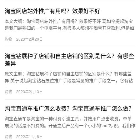
淘宝网店站外推广有用吗？效果好不好
本文大纲：淘宝网店站外推广有用吗？效果好不好 现如今提起淘宝
是我们最熟知的一个电商平台,有很多人都想在淘宝开店盈利,但是如
果店铺没有曝光度，就很难让顾客发现，所以推广是有必要的，
购物
2023年2月20日
那…
淘宝钻展种子店铺和自主店铺的区别是什么？有哪些
差异
原文主题：淘宝钻展种子店铺和自主店铺的区别是什么？有哪些差
异 关于说起淘宝钻石展位推广手段是常见的推广手段之一，它有钻
展种子店铺和钻展自主店铺之分，那么、淘宝钻展种子店铺和自主
购物
2023年2月13日
店铺…
淘宝直通车推广怎么收费？淘宝直通车推广怎么做？
淘宝直通车是淘宝的一种付费引流工具，并按用户点击收费，单单
展现的话是不扣费的。开通之后产品有一个小小的“ad”标识，我们作
为商家，自然是希望费用低展现好了，那么淘宝直通车怎么收费
购物
2022年11月8日
呢…