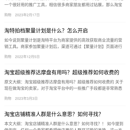
一个很好用的推广工具，相信很多商家朋友都用过钻展，那么淘宝
钻展加权重吗？有哪些方法？ 钻展的优势主要体现在两个方
购物
2023年2月17日
面，…
淘特拍档聚量计划是什么？怎么开启
如今说到聚量计划是淘特平台为商家提供的高效获取商业流量的营
销工具。商家参加聚量计划后，渠道可通过【聚量计划】页面进行
商品推广，从而提升商品的流量与销量。淘特拍档聚量计划是什
购物
2022年12月5日
么？怎么…
淘宝超级推荐达摩盘有用吗？超级推荐如何收费的
原文大纲：淘宝超级推荐达摩盘有用吗？超级推荐如何收费的 关于
现在做淘宝的卖家，对于淘宝平台中的一些推广手段都是非常熟悉
的。比如我们今天所说的超级介绍。超级介绍这个推广手段在现在
购物
2023年3月3日
其实…
淘宝店铺精准人群是什么意思？如何寻找？
本文大纲：淘宝店铺精准人群是什么意思？如何寻找？！ 如今提到
做淘宝，任何一个卖家都希望他店里的人群尽可能的准确，这一方