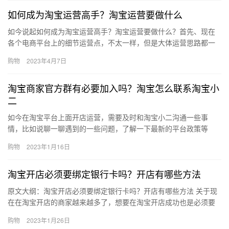
如何成为淘宝运营高手？淘宝运营要做什么
如今说起如何成为淘宝运营高手？淘宝运营要做什么？首先、现在
各个电商平台上的细节运营点，不太一样，但是大体运营思路都一
样的。记住一个公式：销售额=店铺流量*转化率*客单价。题主就围
购物
2023年4月7日
绕…
淘宝商家官方群有必要加入吗？淘宝怎么联系淘宝小
二
如今在淘宝平台上面开店运营，需要及时和淘宝小二沟通一些事
情，比如说聊一聊遇到的一些问题，了解一下最新的平台政策等
等，为此平台推出了淘宝商家官方群，那么淘宝商家官方群有必要
购物
2023年1月16日
加入吗？淘…
淘宝开店必须要绑定银行卡吗？开店有哪些方法
原文大纲：淘宝开店必须要绑定银行卡吗？开店有哪些方法 关于现
在在淘宝开店的商家越来越多了，想要在淘宝开店成功也是必须要
符合一些条件的，那么、淘宝开店必须要绑定银行卡吗？开店有哪
购物
2023年1月26日
些方…