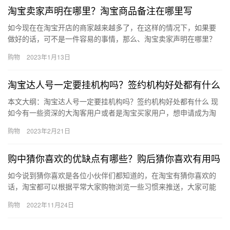
淘宝卖家声明在哪里？淘宝商品备注在哪里写
如今现在在淘宝开店的商家越来越多了，在这样的情况下，如果要
做好的话，可不是一件容易的事情，那么、淘宝卖家声明在哪里？
淘宝商品备注在哪里写？下面来看看吧。淘宝卖家声明在哪里?淘宝
购物
2023年1月13日
店铺…
淘宝达人号一定要挂机构吗？签约机构好处都有什么
本文大纲：淘宝达人号一定要挂机构吗？签约机构好处都有什么 现
如今有一些资深的大淘客用户或者是淘宝买家用户，想申请成为淘
宝达人的时候，有人告知他们说淘宝达人号一定要挂机构才可以，
购物
2023年2月21日
那么…
购中猜你喜欢的优缺点有哪些？购后猜你喜欢有用吗
如今说到猜你喜欢是各位小伙伴们都知道的，在淘宝有猜你喜欢的
话，淘宝都可以根据平常大家购物浏览一些习惯来推送，大家可能
会喜欢的一些商品，购中猜你喜欢的优缺点有哪些？购后猜你喜欢
购物
2022年11月24日
有用吗…