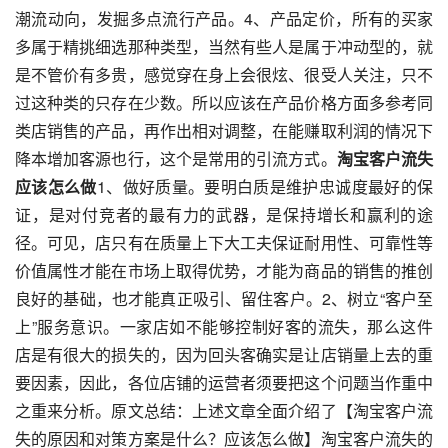
潮流动向，发掘多点流行产品。4、产品定价，所有的买家
多属于精挑细选那种类型，当然有些人是属于冲动型的，就
是不管价有多贵，感觉穿在身上会很炫、很受人关注，只不
过这种类的只存在少数。所以应该在产品价格方面多参考同
类店销售的产品，再作出相对调整，在能赚取利润的情况下
降本增加客源也行，这个是常用的引流方式。
淘宝客户流失
应该怎么做
1、做好质量。要明白质是维护忠诚度最好的保
证，是对付竞者的最有力的武器，是保持增长和赢利的途
径。可见，店只有在质量上下大工夫保证耐用性、可靠性等
价值属性才能在市场上取得优势，才能为商品的销售的推创
良好的基础，也才能真正吸引、留住客户。2、树立“客户至
上”服务意识。一家店如不能够控制好客的流失，那么这件
店是有很大的损失的，因为回头客确实是让店销量上去的重
要因素，因此，各位店铺的运营者须要把这个问题当作重中
之重来分析。原文总结：上述文章全面介绍了【淘宝客户流
失的原因和对策方案是什么？应该怎么做】淘宝客户流失的