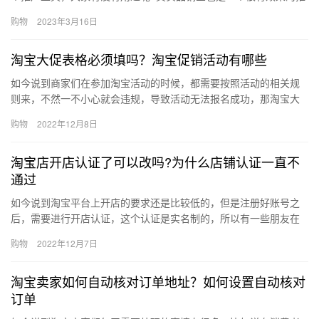
广工具，那么大部分商家朋友只听说过并没有实际操纵过，所以今
购物
2023年3月16日
天…
淘宝大促表格必须填吗？淘宝促销活动有哪些
如今说到商家们在参加淘宝活动的时候，都需要按照活动的相关规
则来，不然一不小心就会违规，导致活动无法报名成功，那淘宝大
促表格必须填吗？淘宝促销活动有哪些？下面来看看吧。淘宝大促
购物
2022年12月8日
表格必…
淘宝店开店认证了可以改吗?为什么店铺认证一直不
通过
如今说到淘宝平台上开店的要求还是比较低的，但是注册好账号之
后，需要进行开店认证，这个认证是实名制的，所以有一些朋友在
认证之前想要确认清楚一个问题，淘宝店开店认证了可以改吗?为什
购物
2022年12月7日
么店…
淘宝卖家如何自动核对订单地址？如何设置自动核对
订单