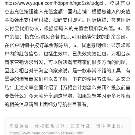
https://www.yuque.com/hdppmh/ngd5zk/tudgxl，登录首页
点击充值按钮输入充值金额：国内店铺：根据您输入的充值
金额弹出支付宝付款，扫码支付即可。国际店铺：签署国际
支付宝代扣协议，根据您输入的充值金额扣款充值。4、账
户余额：指充值/购买套餐包后,可用继续付款的剩余金额。
在账户明细中按订单金额冻结。5、优惠券明细：显示您账
户内的红包信息，包括生效中、已失效失效红包。万相台从
商家营销诉求出发，可以解决淘宝商家们很多方面的问题，
因此万相台对于淘宝商家来说，是一款非常不错的工具，有
需要的淘宝商家们可以去了解一下它的使用方法哦。原文总
结：上述文章全面介绍了【万相台计划怎么关闭？投放前需
要做什么】今天就分享到这里啦，如果您想学习更多万相台
的相关信息请到上面细分导航栏目查看。
网络综合，侵权联系必删，如若转载，请注明出处：
https://www.imeie.com/archives/8449.html