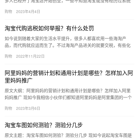
多人已经开了淘宝店开始创业，一些不知道淘宝或没有经历过系统
学习的人已经开了店，因为他们粗心或不清楚，这自然会引发违规
购物
2023年4月4日
扣分。…
淘宝代购逃税如何举报？有什么处罚
如今说到随着大家的生活水平提升，很多人都喜欢用一些海淘产
品，而代购就应运而生了。不过海淘产品进关的就要交税，有些化
妆品类可能还要交增值税等。如果大家遇到代购逃税也可以积极的
购物
2022年11月22日
举报，那…
阿里妈妈的营销计划和通用计划是哪些？怎样加入阿
里妈妈推广
原文大纲：阿里妈妈的营销计划和通用计划是哪些？怎样加入阿里
妈妈推广 现如今我相信小伙伴们都知道阿里妈妈是阿里集团的一个
重要的而且是比较大的营销平台，有很多卖家都会在上边进行推
购物
2023年3月6日
广，但…
淘宝车图如何测验？测验分几步
原文主题：淘宝车图如何测验？测验分几步 现如今说起淘宝车图是