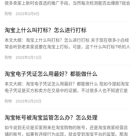
很多卖家上新时会首选的推广手段，当然每次检测能否出爆款?就会
用上车图进行测验，那如何个测验法?不懂开车的朋友，也是很懵
购物
2023年3月9日
的…
淘宝上什么叫打标？怎么进行打标
本文大纲：淘宝上什么叫打标？怎么进行打标 关于现在很多小白经
常会听到老卖家说要在淘宝上打标，可是，这个什么叫打标?听的人
也是一头雾水，那下面就跟大家讲讲淘宝打标，如果大家想要了
购物
2023年3月13日
解，…
淘宝电子凭证怎么用最好？都能做什么
本文大纲：淘宝电子凭证怎么用最好？都能做什么 现如今提起淘宝
电子凭证是买方和卖方在交易中的证据，不过很多人也不知道它是
如何用的?所以，接下来，我们就来讲讲关于电子凭证的使用条件，
购物
2023年2月23日
那…
淘宝帐号被淘宝监管怎么办？怎么处理
如今说到无论是买家用来在淘宝购物的账号，还是淘宝商家经营店
铺的账号，如果有违规行为出现，就会受到淘宝平台的监管。那淘