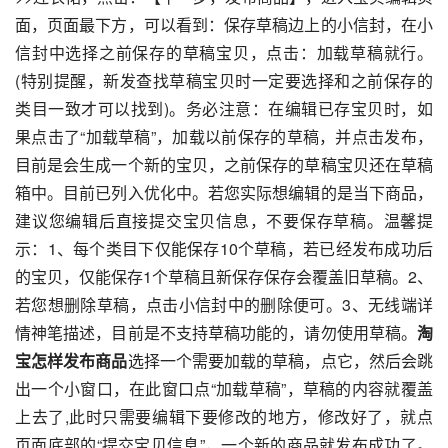
面，页面最下方，可以看到：保存草稿边上的小信封，在小
信封中选择之前保存的草稿宝贝，点击：加载草稿就行。
(特别提醒，新发查找草稿宝贝时一定要选择和之前保存的
类目一致才可以找到)。务必注意：在编辑已存宝贝时，如
果点击了“加载草稿”，加载以前保存的草稿，并点击发布，
目前是会生成一个新的宝贝，之前保存的草稿宝贝还在草稿
箱中。目前已列入优化中。若您实际想编辑的是当下商品，
建议您编辑后直接提交宝贝信息，不要保存草稿。温馨提
示：1、每个类目下仅能保存10个草稿，若已经发布成功后
的宝贝，仅能保存1个草稿且新保存保存会覆盖旧草稿。2、
若您想删除草稿，点击小信封中的删除便可。3、无线端详
情神笔描述，目前是不支持草稿功能的，请勿使用草稿。
淘
宝怎样发布商品
选择一个需要加载的草稿，点它，然后会跳
出一个小窗口，在此窗口点“加载草稿”，草稿的内容就覆盖
上去了,此时只需要编辑下要修改的地方，修改好了，就点
页面底部的“提交宝贝信息”，一个新的商品就发布成功了。